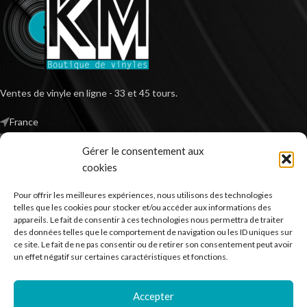
Ventes de vinyle en ligne - 33 et 45 tours.
France
Mail : contact@kilm-music.com
Gérer le consentement aux
cookies
Pour offrir les meilleures expériences, nous utilisons des technologies
*TVA non applicable – article 293 B du CGI
telles que les cookies pour stocker et/ou accéder aux informations des
appareils. Le fait de consentir à ces technologies nous permettra de traiter
des données telles que le comportement de navigation ou les ID uniques sur
ce site. Le fait de ne pas consentir ou de retirer son consentement peut avoir
RECHERCHER DES PRODUITS
un effet négatif sur certaines caractéristiques et fonctions.
NOS SERVICES
Accepter