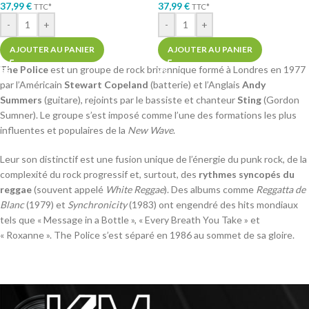
37,99
€
37,99
€
TTC*
TTC*
-
+
-
+
AJOUTER AU PANIER
AJOUTER AU PANIER
The Police
est un groupe de rock britannique formé à Londres en 1977
par l’Américain
Stewart Copeland
(batterie) et l’Anglais
Andy
Summers
(guitare), rejoints par le bassiste et chanteur
Sting
(Gordon
Sumner). Le groupe s’est imposé comme l’une des formations les plus
influentes et populaires de la
New Wave
.
Leur son distinctif est une fusion unique de l’énergie du punk rock, de la
complexité du rock progressif et, surtout, des
rythmes syncopés du
reggae
(souvent appelé
White Reggae
). Des albums comme
Reggatta de
Blanc
(1979) et
Synchronicity
(1983) ont engendré des hits mondiaux
tels que « Message in a Bottle », « Every Breath You Take » et
« Roxanne ». The Police s’est séparé en 1986 au sommet de sa gloire.