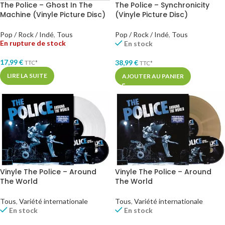
The Police – Ghost In The
The Police – Synchronicity
Machine (Vinyle Picture Disc)
(Vinyle Picture Disc)
Pop / Rock / Indé
,
Tous
Pop / Rock / Indé
,
Tous
En rupture de stock
En stock
17,99
€
38,99
€
TTC*
TTC*
LIRE LA SUITE
AJOUTER AU PANIER
Vinyle The Police – Around
Vinyle The Police – Around
The World
The World
Tous
,
Variété internationale
Tous
,
Variété internationale
En stock
En stock