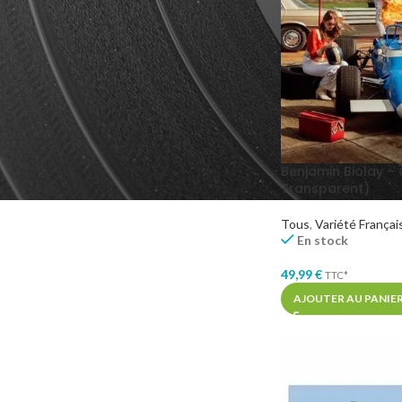
GENRES MUSICAUX
Chanson Française
4
Pop
2
Pop Rock
2
Benjamin Biolay – 
Transparent)
Tous
,
Variété Françai
En stock
49,99
€
TTC*
AJOUTER AU PANIE