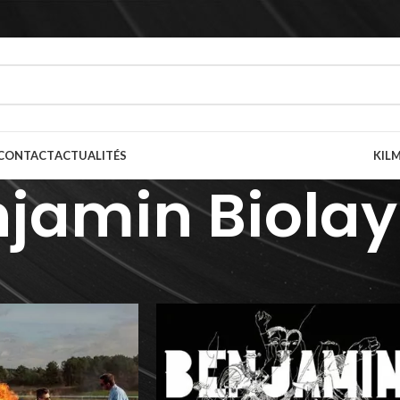
CONTACT
ACTUALITÉS
KILM
jamin Biolay
prète(s)
/
Benjamin Biolay
Afficher
9
12