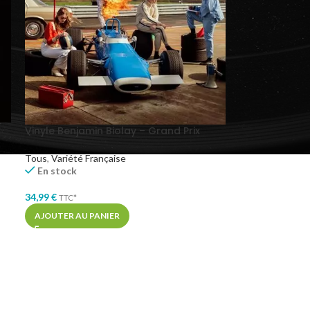
Vinyle Benjamin Biolay – Grand Prix
Tous
,
Variété Française
En stock
34,99
€
TTC*
AJOUTER AU PANIER