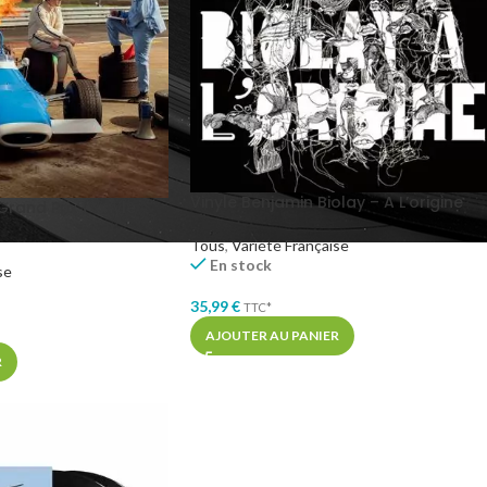
Vinyle Benjamin Biolay – A L’origine
Grand Prix (Vinyle
Tous
,
Variété Française
En stock
se
35,99
€
TTC*
AJOUTER AU PANIER
R