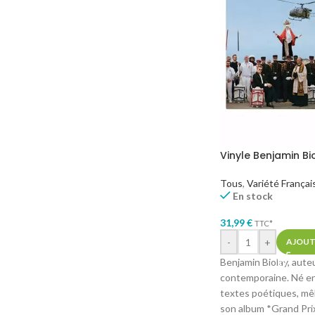
Vinyle Benjamin Bi
Tous
,
Variété Françai
En stock
31,99
€
TTC*
-
+
AJOUT
Benjamin Biolay, aute
contemporaine. Né en 
textes poétiques, mêl
son album *Grand Prix