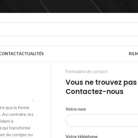
CONTACT
ACTUALITÉS
KILM
Formulaire de contact
Vous ne trouvez pas 
Contactez-nous
ire que la forme
Votre nom
 Au contraire, les
édant à
e
qui transforme
et de corriger ou
Votre téléphone