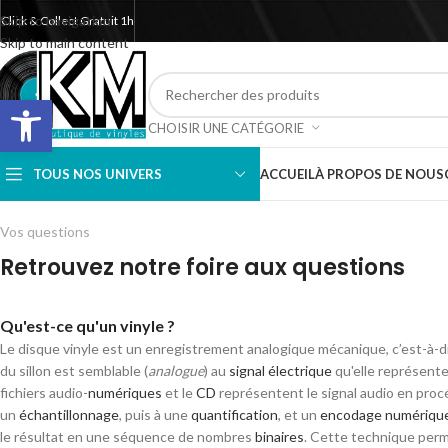
Skip to navigation
Click & Collect Gratuit 1h
Skip to main content
Ouvrir la barre d’outils
CHOISIR UNE CATÉGORIE
TOUS NOS UNIVERS
ACCUEIL
À PROPOS DE NOUS
Vos questions
Retrouvez notre foire aux questions
Qu'est-ce qu'un vinyle ?
Le disque vinyle est un enregistrement analogique mécanique, c’est-à-d
du sillon est semblable (
analogue
) au
signal électrique
qu'elle représente.
fichiers audio-
numériques
et le
CD
représentent le signal audio en proc
un
échantillonnage
, puis à une
quantification
, et un
encodage numériqu
le résultat en une séquence de nombres
binaires
. Cette technique perm