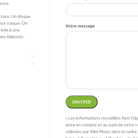
lence.
cture. Un disque
reux craque. On
Votre message
ocède à une
ues élaborés.
« Les informations recueillies font l’
prise en compte et au suivi de votr
utilisées par Kilm Music dans le cad