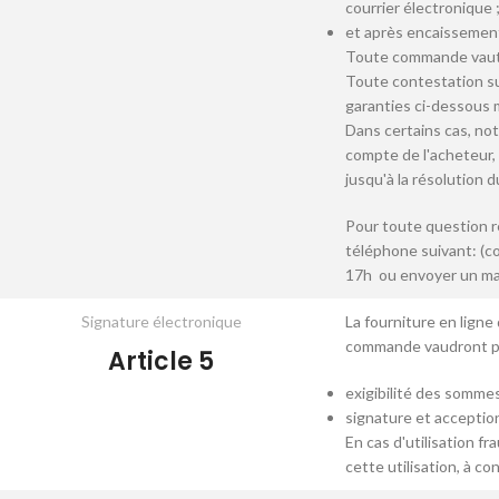
courrier électronique 
et après encaissement 
Toute commande vaut a
Toute contestation su
garanties ci-dessous
Dans certains cas, no
compte de l'acheteur, 
jusqu'à la résolution 
Pour toute question r
téléphone suivant: (co
17h ou envoyer un mai
Signature électronique
La fourniture en ligne 
commande vaudront pre
Article 5
exigibilité des somme
signature et acceptio
En cas d'utilisation fr
cette utilisation, à c