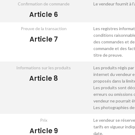
Confirmation de commande
Le vendeur fournit à l
Article 6
Preuve de la transaction
Les registres informa
conditions raisonnabl
Article 7
des commandes et des 
commande et des factu
titre de preuve.
Informations sur les produits
Les produits régis par
internet du vendeur e
Article 8
proposés dans la limit
Les produits sont décr
erreurs ou omissions o
vendeur ne pourrait ê
Les photographies des
Prix
Le vendeur se réserve 
tarifs en vigueur ind
Article 9
date.