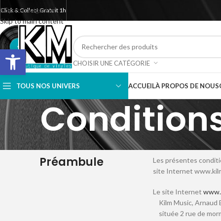
Skip to navigation
Click & Collect Gratuit 1h
Skip to main content
Ouvrir la barre d’outils
CHOISIR UNE CATÉGORIE
TOUS NOS UNIVERS
ACCUEIL
À PROPOS DE NOUS
Conditions
Préambule
Les présentes conditi
site Internet www.kil
Le site Internet
www.k
Kilm Music, Arnaud 
située 2 rue de morm