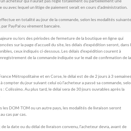
 acheteur qui n'aurait pas réglé totalement ou partiellement une
u avec lequel un litige de paiement serait en cours d'administration.
effectue en totalité au jour de la commande, selon les modalités suivant
 par PayPal ou virement bancaire.
ajeure ou lors des périodes de fermeture de la boutique en ligne qui
ncées sur la page d'accueil du site, les délais d'expédition seront, dans 
onibles, ceux indiqués ci-dessous. Les délais d'expédition courent à
enregistrement de la commande indiquée sur le mail de confirmation de la
 France Métropolitaine et en Corse, le délai est de de 2 jours à 3 semaine
 à compter du jour suivant celui où l'acheteur a passé sa commande, sel
 : Colissimo. Au plus tard, le délai sera de 30 jours ouvrables après la
.
ns les DOM-TOM ou un autre pays, les modalités de livraison seront
 au cas par cas.
de la date ou du délai de livraison convenu, l'acheteur devra, avant de