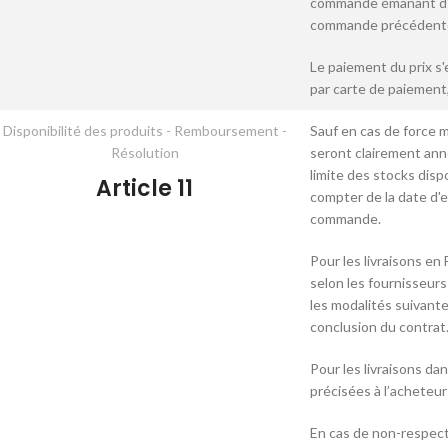
commande émanant d'un
commande précédente o
Le paiement du prix s'
par carte de paiement,
Disponibilité des produits - Remboursement -
Sauf en cas de force m
Résolution
seront clairement anno
limite des stocks disp
Article 11
compter de la date d'
commande.
Pour les livraisons en
selon les fournisseurs
les modalités suivantes
conclusion du contrat
Pour les livraisons da
précisées à l’acheteur
En cas de non-respect 