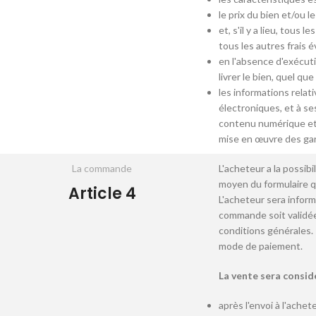
le prix du bien et/ou l
et, s'il y a lieu, tous
tous les autres frais é
en l'absence d'exécuti
livrer le bien, quel que 
les informations relat
électroniques, et à ses
contenu numérique et, 
mise en œuvre des gar
La commande
L'acheteur a la possib
moyen du formulaire qu
Article 4
L'acheteur sera inform
commande soit validée,
conditions générales. I
mode de paiement.
La vente sera consid
après l'envoi à l'ache