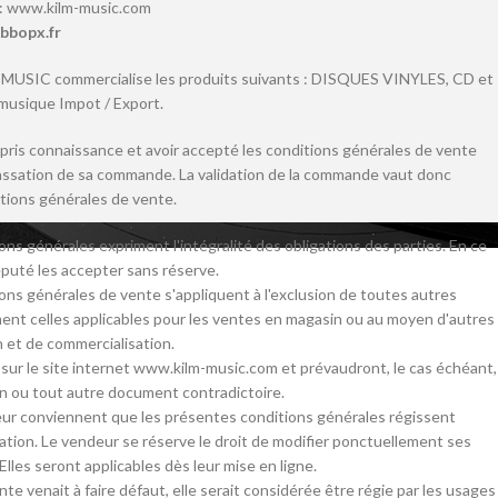
: www.kilm-music.com
bbopx.fr
M MUSIC commercialise les produits suivants : DISQUES VINYLES, CD et
a musique Impot / Export.
r pris connaissance et avoir accepté les conditions générales de vente
assation de sa commande. La validation de la commande vaut donc
tions générales de vente.
ns générales expriment l'intégralité des obligations des parties. En ce
éputé les accepter sans réserve.
ons générales de vente s'appliquent à l'exclusion de toutes autres
ent celles applicables pour les ventes en magasin ou au moyen d'autres
on et de commercialisation.
 sur le site internet www.kilm-music.com et prévaudront, le cas échéant,
on ou tout autre document contradictoire.
eur conviennent que les présentes conditions générales régissent
ation. Le vendeur se réserve le droit de modifier ponctuellement ses
Elles seront applicables dès leur mise en ligne.
nte venait à faire défaut, elle serait considérée être régie par les usages