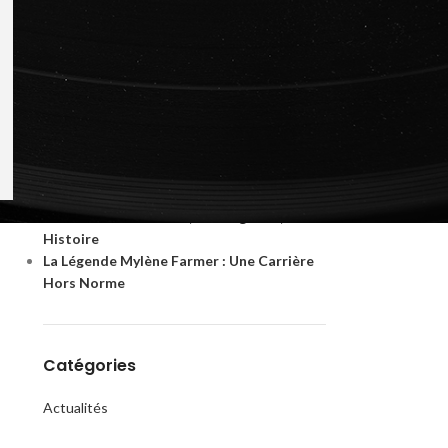
Articles récents
Rammstein : le phénomène allemand qui a
révolutionné le metal industriel
Ninho : biographie albums chiffres et
carrière complète
Les Pionniers du Thrash : Comment
Metallica a Conquis le Monde
Céline Dion : Une Voix, Une Légende, Une
Histoire
La Légende Mylène Farmer : Une Carrière
Hors Norme
Catégories
Actualités