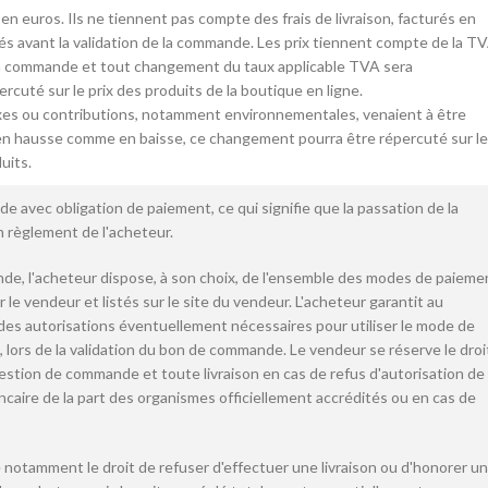
 en euros. Ils ne tiennent pas compte des frais de livraison, facturés en
és avant la validation de la commande. Les prix tiennent compte de la T
 la commande et tout changement du taux applicable TVA sera
uté sur le prix des produits de la boutique en ligne.
axes ou contributions, notamment environnementales, venaient à être
en hausse comme en baisse, ce changement pourra être répercuté sur le
uits.
de avec obligation de paiement, ce qui signifie que la passation de la
 règlement de l'acheteur.
de, l'acheteur dispose, à son choix, de l'ensemble des modes de paieme
r le vendeur et listés sur le site du vendeur. L'acheteur garantit au
 des autorisations éventuellement nécessaires pour utiliser le mode de
i, lors de la validation du bon de commande. Le vendeur se réserve le droi
stion de commande et toute livraison en cas de refus d'autorisation de
caire de la part des organismes officiellement accrédités ou en cas de
 notamment le droit de refuser d'effectuer une livraison ou d'honorer u