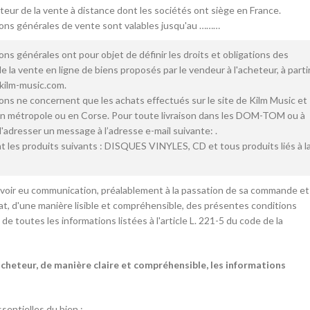
teur de la vente à distance dont les sociétés ont siège en France.
ons générales de vente sont valables jusqu'au ………
ns générales ont pour objet de définir les droits et obligations des
e la vente en ligne de biens proposés par le vendeur à l'acheteur, à parti
kilm-music.com.
ons ne concernent que les achats effectués sur le site de Kilm Music et
en métropole ou en Corse. Pour toute livraison dans les DOM-TOM ou à
 d'adresser un message à l’adresse e-mail suivante: .
 les produits suivants : DISQUES VINYLES, CD et tous produits liés à l
avoir eu communication, préalablement à la passation de sa commande et
at, d'une manière lisible et compréhensible, des présentes conditions
e toutes les informations listées à l'article L. 221-5 du code de la
acheteur, de manière claire et compréhensible, les informations
sentielles du bien ;