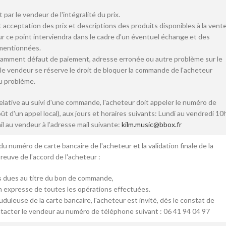
;
par le vendeur de l'intégralité du prix.
cceptation des prix et descriptions des produits disponibles à la vente
r ce point interviendra dans le cadre d'un éventuel échange et des
 mentionnées.
tamment défaut de paiement, adresse erronée ou autre problème sur le
le vendeur se réserve le droit de bloquer la commande de l'acheteur
du problème.
elative au suivi d'une commande, l'acheteur doit appeler le numéro de
ût d'un appel local), aux jours et horaires suivants: Lundi au vendredi 10
l au vendeur à l’adresse mail suivante:
kilm.music@bbox.fr
du numéro de carte bancaire de l'acheteur et la validation finale de la
uve de l'accord de l'acheteur :
s dues au titre du bon de commande,
n expresse de toutes les opérations effectuées.
auduleuse de la carte bancaire, l'acheteur est invité, dès le constat de
ontacter le vendeur au numéro de téléphone suivant : 06 41 94 04 97