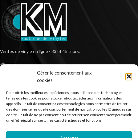
Ventes de vinyle en ligne - 33 et 45 tours.
France
Mail : contact@kilm-music.com
Gérer le consentement aux
cookies
Pour offrir les meilleures expériences, nous utilisons des technologies
telles que les cookies pour stocker et/ou accéder aux informations des
*TVA non applicable – article 293 B du CGI
appareils. Le fait de consentir à ces technologies nous permettra de traiter
des données telles que le comportement de navigation ou les ID uniques sur
ce site. Le fait de ne pas consentir ou de retirer son consentement peut avoir
un effet négatif sur certaines caractéristiques et fonctions.
RECHERCHER DES PRODUITS
Accepter