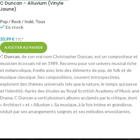
C Duncan – Alluvium (Vinyle
Jaune)
Pop / Rock / Indé
,
Tous
En stock
35,99
€
TTC*
AJOUTER AU PANIER
C Duncan
, de son vrai nom Christopher Duncan, est un compositeur et
musicien écossais né en 1989. Reconnu pour son univers musical riche
et mélancolique, il mêle avec brio des éléments de pop, de folk et de
musique classique. Ses compositions, souvent introspectives,
explorent des thèmes universels tels que la nature, le temps qui passe
et l’identité. Après des études au Royal Scottish Academy of Music and
Drama, C Duncan a sorti plusieurs albums acclamés par la critique, dont
« Architect » et « Alluvium ». Sa musique, à la fois intime et grandiose,
séduit par ses arrangements soignés et ses mélodies envoûtantes.