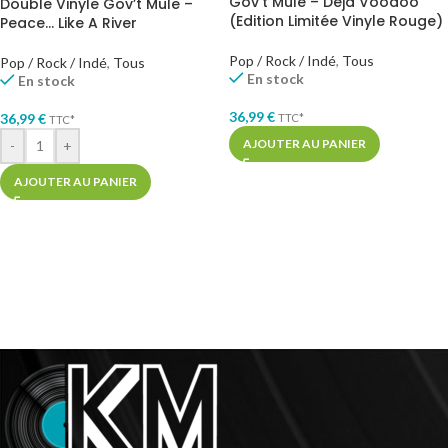
Gov’t Mule – Déjà Voodoo
Double Vinyle Gov’t Mule –
(Edition Limitée Vinyle Rouge)
Peace… Like A River
Pop / Rock / Indé
,
Tous
Pop / Rock / Indé
,
Tous
En stock
En stock
36,99
€
36,99
€
TTC*
TTC*
AJOUTER AU PANIER
-
+
AJOUTER AU PANIER