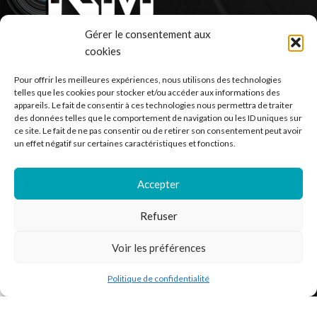
Gérer le consentement aux
cookies
Ventes de vinyle en ligne - 33 et 45 tours.
Pour offrir les meilleures expériences, nous utilisons des technologies
France
telles que les cookies pour stocker et/ou accéder aux informations des
Mail : contact@kilm-music.com
appareils. Le fait de consentir à ces technologies nous permettra de traiter
des données telles que le comportement de navigation ou les ID uniques sur
ce site. Le fait de ne pas consentir ou de retirer son consentement peut avoir
un effet négatif sur certaines caractéristiques et fonctions.
*TVA non applicable – article 293 B du CGI
Accepter
Refuser
RECHERCHER DES PRODUITS
Voir les préférences
NOS SERVICES
BESOIN D’AIDE ?
Politique de confidentialité
outique
Filtres
Liste de souhaits
Panier
Mon compte
MENTIONS LÉGALES