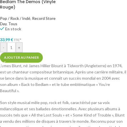
Bedlam The Demos (Vinyle
Rouge)
Pop / Rock / Indé
,
Record Store
Day
,
Tous
En stock
33,99
€
TTC*
-
+
AJOUTER AU PANIER
James Blunt, né James Hillier Blount à Tidworth (Angleterre) en 1974,
est un chanteur-compositeur britannique. Après une carrière militaire, il
se lance dans la musique et connaît un succès mondial en 2004 avec
son album « Back to Bedlam » et le tube emblématique « You’re
Beautiful ».
Son style musical mêle pop, rock et folk, caractérisé par sa voix
mélancolique et ses ballades émotionnelles. Avec plusieurs albums à
succès tels que « All the Lost Souls » et « Some Kind of Trouble », Blunt
a vendu des millions de disques à travers le monde. Reconnu pour son