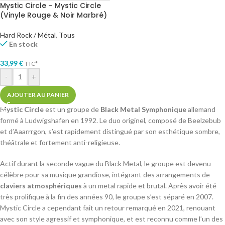
Mystic Circle – Mystic Circle
(Vinyle Rouge & Noir Marbré)
Hard Rock / Métal
,
Tous
En stock
33,99
€
TTC*
-
+
AJOUTER AU PANIER
Mystic Circle
est un groupe de
Black Metal Symphonique
allemand
formé à Ludwigshafen en 1992. Le duo originel, composé de Beelzebub
et d’Aaarrrgon, s’est rapidement distingué par son esthétique sombre,
théâtrale et fortement anti-religieuse.
Actif durant la seconde vague du Black Metal, le groupe est devenu
célèbre pour sa musique grandiose, intégrant des arrangements de
claviers atmosphériques
à un metal rapide et brutal. Après avoir été
très prolifique à la fin des années 90, le groupe s’est séparé en 2007.
Mystic Circle a cependant fait un retour remarqué en 2021, renouant
avec son style agressif et symphonique, et est reconnu comme l’un des