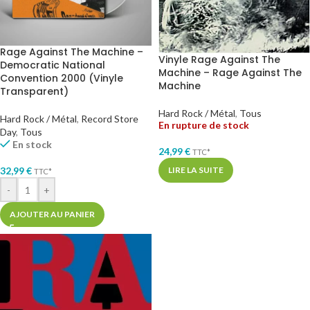
Rage Against The Machine –
Vinyle Rage Against The
Democratic National
Machine – Rage Against The
Convention 2000 (Vinyle
Machine
Transparent)
Hard Rock / Métal
,
Tous
Hard Rock / Métal
,
Record Store
En rupture de stock
Day
,
Tous
En stock
24,99
€
TTC*
32,99
€
LIRE LA SUITE
TTC*
-
+
AJOUTER AU PANIER