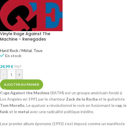
Vinyle Rage Against The
Machine – Renegades
Hard Rock / Métal
,
Tous
En stock
24,99
€
TTC*
-
+
AJOUTER AU PANIER
Rage Against the Machine
(RATM) est un groupe américain fondé à
Los Angeles en 1991 par le chanteur
Zack de la Rocha
et le guitariste
Tom Morello
. Le quatuor a révolutionné le rock en fusionnant le
rap
, le
funk
et le
metal
avec une radicalité politique inédite.
Leur premier album éponyme (1992) s’est imposé comme un manifeste