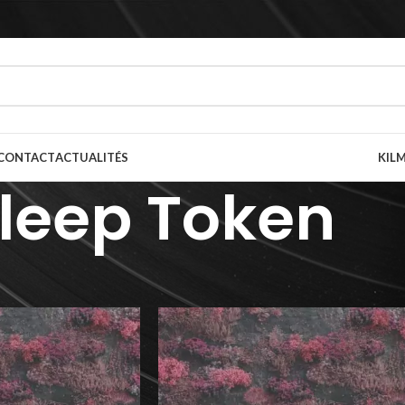
CONTACT
ACTUALITÉS
KILM
leep Token
prète(s)
/
Sleep Token
Afficher
9
12