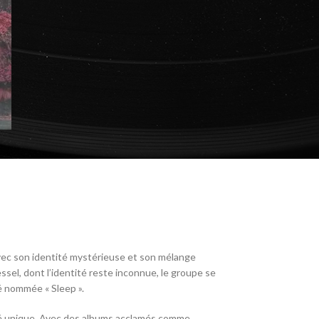
vec son identité mystérieuse et son mélange
ssel, dont l’identité reste inconnue, le groupe se
é nommée « Sleep ».
orité unique. Avec des albums acclamés comme