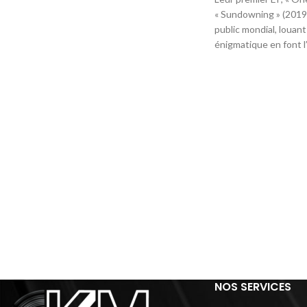
« Sundowning » (2019)
public mondial, louan
énigmatique en font l
NOS SERVICES