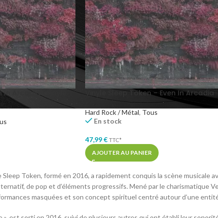
 In Arcadia (Vinyle
Vinyle Sleep Token – Even In Arcadia
Hard Rock / Métal
,
Tous
En stock
us
47,99
€
TTC*
AJOUTER AU PANIER
e Sleep Token, formé en 2016, a rapidement conquis la scène musicale a
lternatif, de pop et d’éléments progressifs. Mené par le charismatique Ve
rformances masquées et son concept spirituel centré autour d’une entit
e », est sorti en 2016, suivi de plusieurs autres qui ont établi leur son