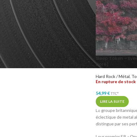
GENRES MUSICAUX
Deathcore
2
Métal Alternatif
2
Métal Progressif
2
Sleep Token – Even
Doré)
Hard Rock / Métal
,
To
En rupture de stock
54,99
€
TTC*
LIRE LA SUITE
Le groupe britanniqu
éclectique de metal a
distingue par ses pe
Leur premier EP, « On