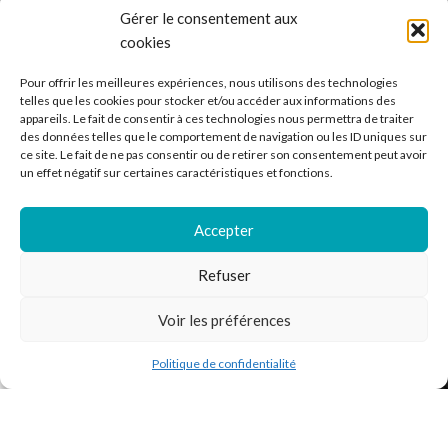
Gérer le consentement aux
cookies
Ventes de vinyle en ligne - 33 et 45 tours.
Pour offrir les meilleures expériences, nous utilisons des technologies
France
telles que les cookies pour stocker et/ou accéder aux informations des
appareils. Le fait de consentir à ces technologies nous permettra de traiter
Mail : contact@kilm-music.com
des données telles que le comportement de navigation ou les ID uniques sur
ce site. Le fait de ne pas consentir ou de retirer son consentement peut avoir
un effet négatif sur certaines caractéristiques et fonctions.
*TVA non applicable – article 293 B du CGI
Accepter
Refuser
RECHERCHER DES PRODUITS
Voir les préférences
NOS SERVICES
Politique de confidentialité
outique
Filtres
Liste de souhaits
Panier
Mon compte
BESOIN D’AIDE ?
MENTIONS LÉGALES
Kilm Music
2023