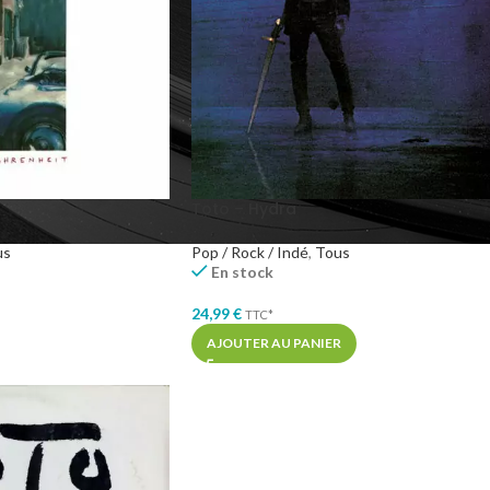
Toto – Hydra
us
Pop / Rock / Indé
,
Tous
En stock
24,99
€
TTC*
AJOUTER AU PANIER