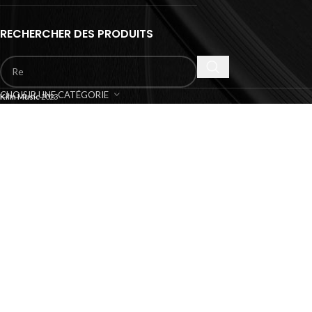
RECHERCHER DES PRODUITS
CHOISIR UNE CATÉGORIE
Kilm Music
2023