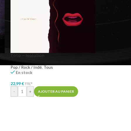
Toto – Isolation
Pop / Rock / Indé
,
Tous
En stock
22,99
€
TTC*
-
+
AJOUTER AU PANIER