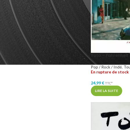
GENRES MUSICAUX
Pop
3
Rock
4
Toto – Fahrenheit
Pop / Rock / Indé
,
To
En rupture de stock
24,99
€
TTC*
LIRE LA SUITE