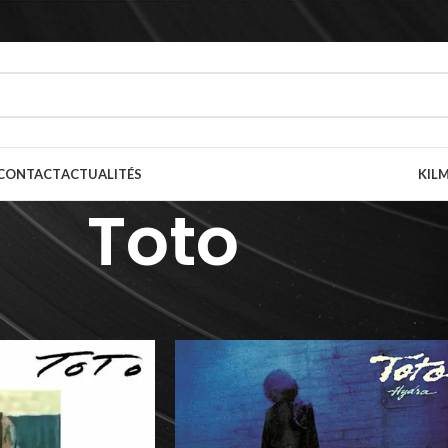
CONTACT
ACTUALITÉS
KILM
Toto
prète(s)
/
Toto
Afficher
9
12