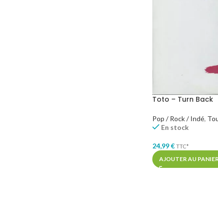
Toto – Turn Back
Pop / Rock / Indé
,
To
En stock
24,99
€
TTC*
AJOUTER AU PANIE