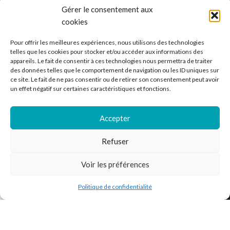
Gérer le consentement aux
cookies
Ventes de vinyle en ligne - 33 et 45 tours.
Pour offrir les meilleures expériences, nous utilisons des technologies
France
telles que les cookies pour stocker et/ou accéder aux informations des
appareils. Le fait de consentir à ces technologies nous permettra de traiter
Mail : contact@kilm-music.com
des données telles que le comportement de navigation ou les ID uniques sur
ce site. Le fait de ne pas consentir ou de retirer son consentement peut avoir
un effet négatif sur certaines caractéristiques et fonctions.
*TVA non applicable – article 293 B du CGI
Accepter
Refuser
RECHERCHER DES PRODUITS
Voir les préférences
NOS SERVICES
Politique de confidentialité
outique
Filtres
Liste de souhaits
Panier
Mon compte
BESOIN D’AIDE ?
MENTIONS LÉGALES
Kilm Music
2023