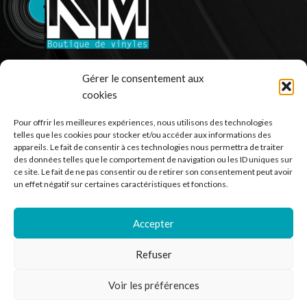
Ventes de vinyle en ligne - 33 et 45 tours.
Gérer le consentement aux
cookies
France
Mail : contact@kilm-music.com
Pour offrir les meilleures expériences, nous utilisons des technologies
telles que les cookies pour stocker et/ou accéder aux informations des
appareils. Le fait de consentir à ces technologies nous permettra de traiter
des données telles que le comportement de navigation ou les ID uniques sur
ce site. Le fait de ne pas consentir ou de retirer son consentement peut avoir
*TVA non applicable – article 293 B du CGI
un effet négatif sur certaines caractéristiques et fonctions.
Accepter
RECHERCHER DES PRODUITS
Refuser
NOS SERVICES
Voir les préférences
BESOIN D’AIDE ?