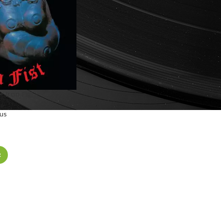
 Iron Fist
us
R