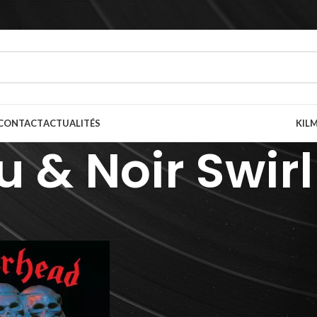
CONTACT
ACTUALITÉS
KILM
u & Noir Swirl
ur du vinyle
/
Bleu & Noir Swirl
Afficher
9
12