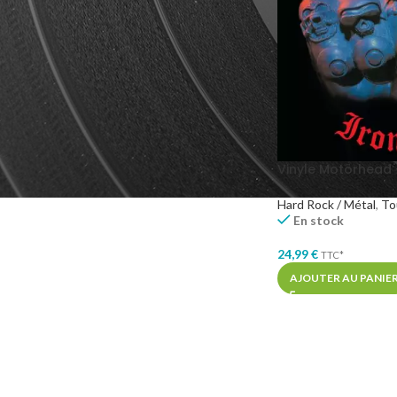
GENRES MUSICAUX
Hard Rock
1
Heavy Metal
1
Vinyle Motörhead –
Hard Rock / Métal
,
To
En stock
24,99
€
TTC*
AJOUTER AU PANIE