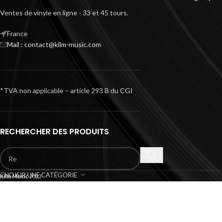
Ventes de vinyle en ligne - 33 et 45 tours.
France
Mail : contact@kilm-music.com
*TVA non applicable – article 293 B du CGI
RECHERCHER DES PRODUITS
CHOISIR UNE CATÉGORIE
Kilm Music
2023