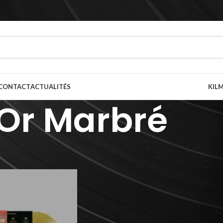
CONTACT
ACTUALITÉS
KILM
Or Marbré
ur du vinyle
/
Or Marbré
Afficher
9
12