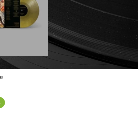
alms Of Yellow House
)
us
R