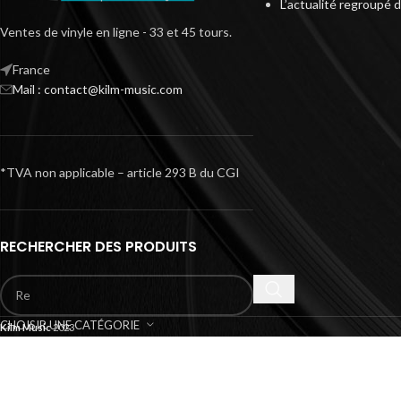
L’actualité regroupé 
Ventes de vinyle en ligne - 33 et 45 tours.
France
Mail : contact@kilm-music.com
*TVA non applicable – article 293 B du CGI
RECHERCHER DES PRODUITS
CHOISIR UNE CATÉGORIE
Kilm Music
2023