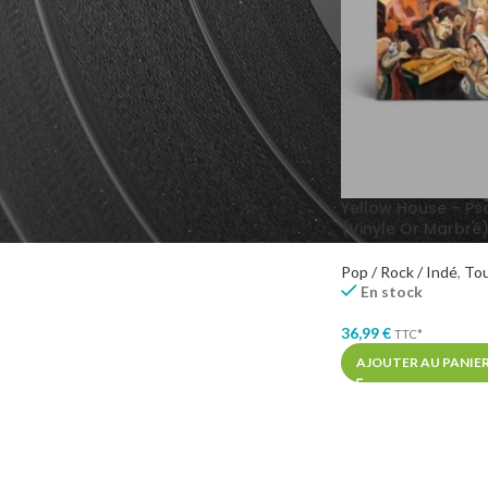
GENRES MUSICAUX
Indie Pop
1
Yellow House – Ps
(Vinyle Or Marbré
Pop / Rock / Indé
,
To
En stock
36,99
€
TTC*
AJOUTER AU PANIE