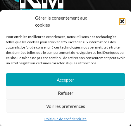
Gérer le consentement aux
Ventes de vinyle en ligne - 33 et 45 tours.
cookies
France
Pour offrir les meilleures expériences, nous utilisons des technologies
Mail : contact@kilm-music.com
telles que les cookies pour stocker et/ou accéder aux informations des
appareils. Le fait de consentir à ces technologies nous permettra de traiter
des données telles que le comportement de navigation ou les ID uniques sur
ce site. Le fait de ne pas consentir ou de retirer son consentement peut avoir
un effet négatif sur certaines caractéristiques et fonctions.
*TVA non applicable – article 293 B du CGI
Accepter
RECHERCHER DES PRODUITS
Refuser
NOS SERVICES
Voir les préférences
BESOIN D’AIDE ?
Politique de confidentialité
outique
Filtres
Liste de souhaits
Panier
Mon compte
MENTIONS LÉGALES