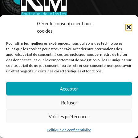
Gérer le consentement aux
Ventes de vinyle en ligne - 33 et 45 tours.
cookies
France
Pour offrir les meilleures expériences, nous utilisons des technologies
Mail : contact@kilm-music.com
telles que les cookies pour stocker et/ou accéder aux informations des
appareils. Le fait de consentir à ces technologies nous permettra de traiter
des données telles que le comportement de navigation ou les ID uniques sur
ce site. Le fait de ne pas consentir ou de retirer son consentement peut avoir
un effet négatif sur certaines caractéristiques et fonctions.
*TVA non applicable – article 293 B du CGI
Accepter
RECHERCHER DES PRODUITS
Refuser
NOS SERVICES
Voir les préférences
BESOIN D’AIDE ?
Politique de confidentialité
outique
Filtres
Liste de souhaits
Panier
Mon compte