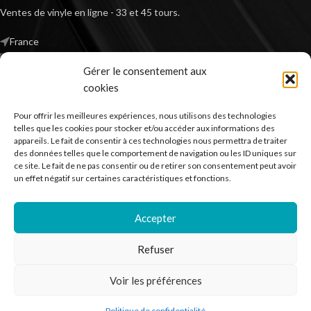
Ventes de vinyle en ligne - 33 et 45 tours.
France
Mail : contact@kilm-music.com
Gérer le consentement aux
cookies
Pour offrir les meilleures expériences, nous utilisons des technologies
*TVA non applicable – article 293 B du CGI
telles que les cookies pour stocker et/ou accéder aux informations des
appareils. Le fait de consentir à ces technologies nous permettra de traiter
des données telles que le comportement de navigation ou les ID uniques sur
ce site. Le fait de ne pas consentir ou de retirer son consentement peut avoir
RECHERCHER DES PRODUITS
un effet négatif sur certaines caractéristiques et fonctions.
NOS SERVICES
Accepter
BESOIN D’AIDE ?
Refuser
MENTIONS LÉGALES
Voir les préférences
Kilm Music
2023
Politique de confidentialité