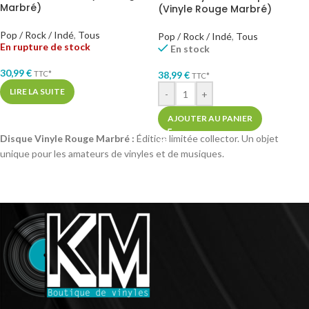
Marbré)
(Vinyle Rouge Marbré)
Pop / Rock / Indé
,
Tous
Pop / Rock / Indé
,
Tous
En rupture de stock
En stock
30,99
€
38,99
€
TTC*
TTC*
LIRE LA SUITE
-
+
AJOUTER AU PANIER
Disque Vinyle Rouge Marbré :
Édition limitée collector. Un objet
unique pour les amateurs de vinyles et de musiques.