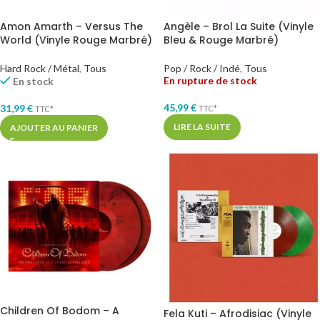
Amon Amarth – Versus The
Angèle – Brol La Suite (Vinyle
World (Vinyle Rouge Marbré)
Bleu & Rouge Marbré)
Hard Rock / Métal
,
Tous
Pop / Rock / Indé
,
Tous
En rupture de stock
En stock
45,99
€
31,99
€
TTC*
TTC*
LIRE LA SUITE
AJOUTER AU PANIER
Children Of Bodom – A
Fela Kuti – Afrodisiac (Vinyle