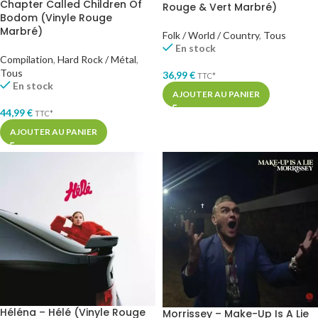
Chapter Called Children Of
Rouge & Vert Marbré)
Bodom (Vinyle Rouge
Marbré)
Folk / World / Country
,
Tous
En stock
Compilation
,
Hard Rock / Métal
,
Tous
36,99
€
TTC*
En stock
AJOUTER AU PANIER
44,99
€
TTC*
AJOUTER AU PANIER
Héléna – Hélé (Vinyle Rouge
Morrissey – Make-Up Is A Lie