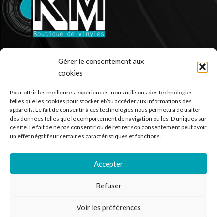
Ventes de vinyle en ligne - 33 et 45 tours.
Gérer le consentement aux
cookies
France
Mail : contact@kilm-music.com
Pour offrir les meilleures expériences, nous utilisons des technologies
telles que les cookies pour stocker et/ou accéder aux informations des
appareils. Le fait de consentir à ces technologies nous permettra de traiter
des données telles que le comportement de navigation ou les ID uniques sur
ce site. Le fait de ne pas consentir ou de retirer son consentement peut avoir
*TVA non applicable – article 293 B du CGI
un effet négatif sur certaines caractéristiques et fonctions.
Accepter
RECHERCHER DES PRODUITS
Refuser
NOS SERVICES
Voir les préférences
BESOIN D’AIDE ?