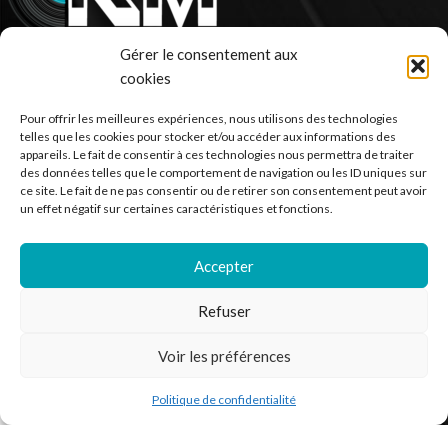
Gérer le consentement aux
Ventes de vinyle en ligne - 33 et 45 tours.
cookies
France
Pour offrir les meilleures expériences, nous utilisons des technologies
telles que les cookies pour stocker et/ou accéder aux informations des
Mail : contact@kilm-music.com
appareils. Le fait de consentir à ces technologies nous permettra de traiter
des données telles que le comportement de navigation ou les ID uniques sur
ce site. Le fait de ne pas consentir ou de retirer son consentement peut avoir
un effet négatif sur certaines caractéristiques et fonctions.
*TVA non applicable – article 293 B du CGI
Accepter
Refuser
RECHERCHER DES PRODUITS
NOS SERVICES
Voir les préférences
BESOIN D’AIDE ?
Politique de confidentialité
outique
Filtres
Liste de souhaits
Panier
Mon compte
MENTIONS LÉGALES