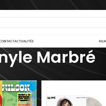
CONTACT
ACTUALITÉS
KILM
nyle Marbré
ur du vinyle
/
Vinyle Marbré
Afficher
9
12