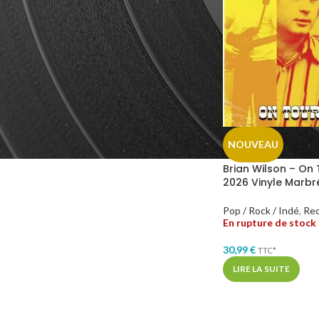
GENRES MUSICAUX
Indie Pop
1
Pop Rock
1
NOUVEAU
Brian Wilson – On
2026 Vinyle Marbr
Pop / Rock / Indé
,
Rec
En rupture de stock
30,99
€
TTC*
LIRE LA SUITE