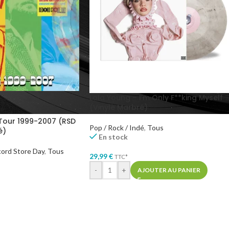
Lola Young – I’m Only F**king Myself
(Vinyle Marbré)
 Tour 1999-2007 (RSD
Pop / Rock / Indé
,
Tous
é)
En stock
ord Store Day
,
Tous
29,99
€
TTC*
-
+
AJOUTER AU PANIER