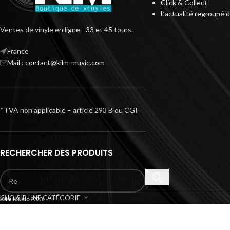
Click & Collect
L’actualité regroupé 
Ventes de vinyle en ligne - 33 et 45 tours.
France
Mail : contact@kilm-music.com
*TVA non applicable – article 293 B du CGI
RECHERCHER DES PRODUITS
CHOISIR UNE CATÉGORIE
Kilm Music
2023