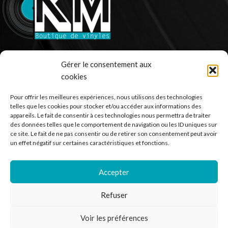
Ventes de vinyle en ligne - 33 et 45 tours.
Gérer le consentement aux
cookies
France
Mail : contact@kilm-music.com
Pour offrir les meilleures expériences, nous utilisons des technologies
telles que les cookies pour stocker et/ou accéder aux informations des
appareils. Le fait de consentir à ces technologies nous permettra de traiter
des données telles que le comportement de navigation ou les ID uniques sur
ce site. Le fait de ne pas consentir ou de retirer son consentement peut avoir
*TVA non applicable – article 293 B du CGI
un effet négatif sur certaines caractéristiques et fonctions.
Accepter
RECHERCHER DES PRODUITS
Refuser
NOS SERVICES
Voir les préférences
BESOIN D’AIDE ?