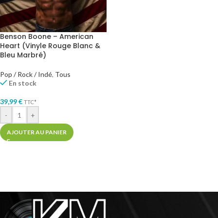
Benson Boone – American
Heart (Vinyle Rouge Blanc &
Bleu Marbré)
Pop / Rock / Indé
,
Tous
En stock
39,99
€
TTC*
-
+
AJOUTER AU PANIER