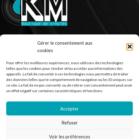
Ventes de vinyle en ligne - 33 et 45 tours.
Gérer le consentement aux
France
cookies
Mail : contact@kilm-music.com
Pour offrir les meilleures expériences, nous utilisons des technologies
telles que les cookies pour stocker et/ou accéder aux informations des
appareils. Le fait de consentir à ces technologies nous permettra de traiter
des données telles que le comportement de navigation ou les ID uniques sur
*TVA non applicable – article 293 B du CGI
ce site. Le fait de ne pas consentir ou de retirer son consentement peut avoir
un effet négatif sur certaines caractéristiques et fonctions.
Accepter
RECHERCHER DES PRODUITS
Refuser
NOS SERVICES
BESOIN D’AIDE ?
Voir les préférences