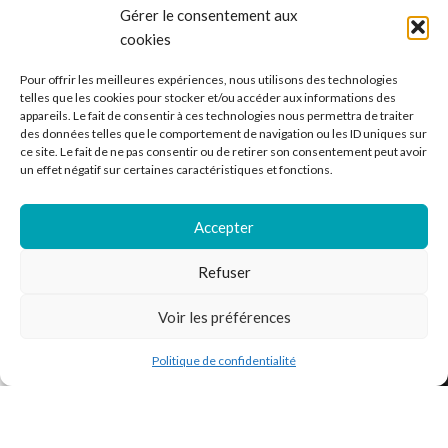
Gérer le consentement aux
cookies
Ventes de vinyle en ligne - 33 et 45 tours.
Pour offrir les meilleures expériences, nous utilisons des technologies
France
telles que les cookies pour stocker et/ou accéder aux informations des
appareils. Le fait de consentir à ces technologies nous permettra de traiter
Mail : contact@kilm-music.com
des données telles que le comportement de navigation ou les ID uniques sur
ce site. Le fait de ne pas consentir ou de retirer son consentement peut avoir
un effet négatif sur certaines caractéristiques et fonctions.
*TVA non applicable – article 293 B du CGI
Accepter
Refuser
RECHERCHER DES PRODUITS
Voir les préférences
NOS SERVICES
Politique de confidentialité
outique
Filtres
Liste de souhaits
Panier
Mon compte
BESOIN D’AIDE ?
MENTIONS LÉGALES
Kilm Music
2023