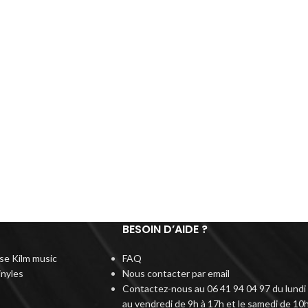
BESOIN D’AIDE ?
rise Kilm music
FAQ
inyles
Nous contacter par email
Contactez-nous au 06 41 94 04 97 du lundi
au vendredi de 9h à 17h et le samedi de 10h