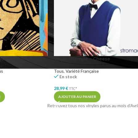
que – Louise Attaque
Vinyle Stromae – Cheese
us
Tous
,
Variété Française
En stock
28,99
€
TTC*
R
AJOUTER AU PANIER
Retrouvez tous nos vinyles parus au mois d’Avri