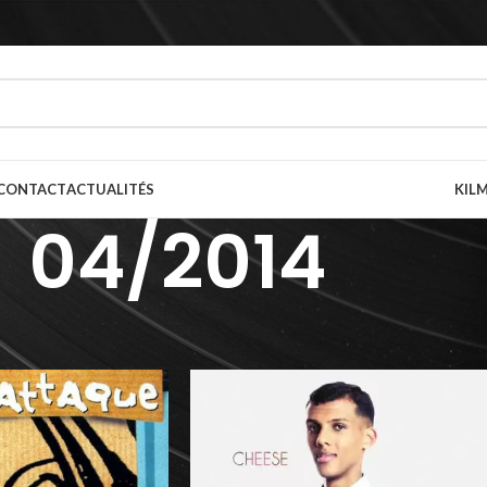
CONTACT
ACTUALITÉS
KILM
04/2014
 de parution
/
04/2014
Afficher
9
12