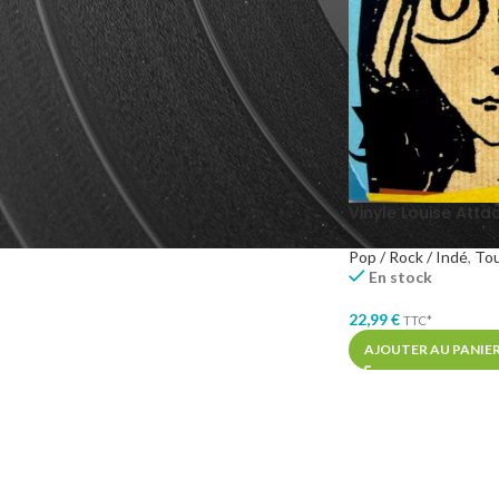
GENRES MUSICAUX
Electro
1
Hip-Hop
1
Pop
1
Rock Alternatif
1
Vinyle Louise Atta
Pop / Rock / Indé
,
To
En stock
22,99
€
TTC*
AJOUTER AU PANIE