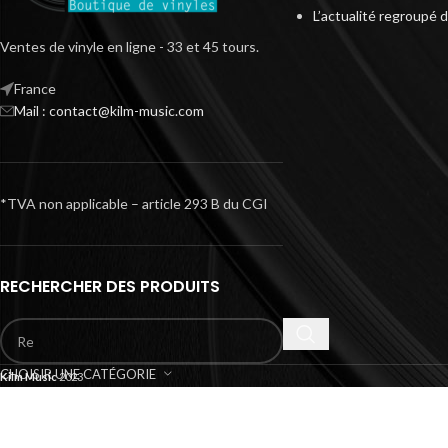
L’actualité regroupé 
Ventes de vinyle en ligne - 33 et 45 tours.
France
Mail : contact@kilm-music.com
*TVA non applicable – article 293 B du CGI
RECHERCHER DES PRODUITS
CHOISIR UNE CATÉGORIE
Kilm Music
2023