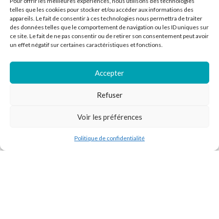
Pour offrir les meilleures expériences, nous utilisons des technologies
-
+
telles que les cookies pour stocker et/ou accéder aux informations des
appareils. Le fait de consentir à ces technologies nous permettra de traiter
AJOUTER AU PANIER
des données telles que le comportement de navigation ou les ID uniques sur
ce site. Le fait de ne pas consentir ou de retirer son consentement peut avoir
un effet négatif sur certaines caractéristiques et fonctions.
Accepter
Refuser
Voir les préférences
Politique de confidentialité
outique
Filtres
Liste de souhaits
Panier
Mon compte
Motörhead – On Parole
NOUVEAU
(Steven Wilson Remix RSD
Phoenix – Alphabetical (RSD
2026 Vinyle Noir & Blanc
2026 Vinyle Argent)
Marbré)
Pop / Rock / Indé
,
Record Store
Hard Rock / Métal
,
Record Store
Day
,
Tous
Day
,
Tous
En rupture de stock
En stock