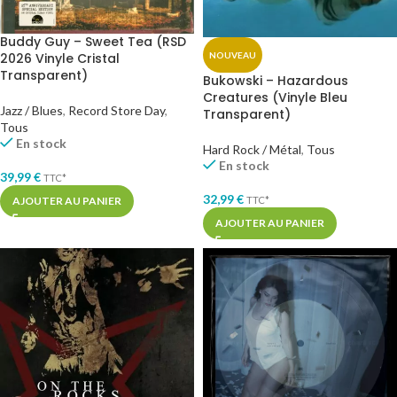
Buddy Guy – Sweet Tea (RSD
2026 Vinyle Cristal
NOUVEAU
Transparent)
Bukowski – Hazardous
Creatures (Vinyle Bleu
Jazz / Blues
,
Record Store Day
,
Transparent)
Tous
En stock
Hard Rock / Métal
,
Tous
En stock
39,99
€
TTC*
32,99
€
AJOUTER AU PANIER
TTC*
AJOUTER AU PANIER