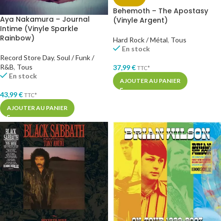
Behemoth – The Apostasy
Aya Nakamura – Journal
(Vinyle Argent)
Intime (Vinyle Sparkle
Rainbow)
Hard Rock / Métal
,
Tous
En stock
Record Store Day
,
Soul / Funk /
R&B
,
Tous
37,99
€
TTC*
En stock
AJOUTER AU PANIER
43,99
€
TTC*
AJOUTER AU PANIER