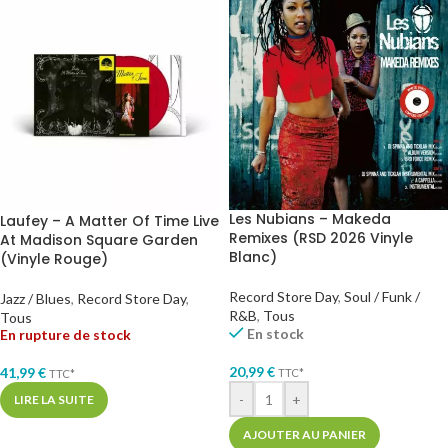
Les Nubians – Makeda
Laufey – A Matter Of Time Live
Remixes (RSD 2026 Vinyle
At Madison Square Garden
Blanc)
(Vinyle Rouge)
Record Store Day
,
Soul / Funk /
Jazz / Blues
,
Record Store Day
,
R&B
,
Tous
Tous
En stock
En rupture de stock
20,99
€
41,99
€
TTC*
TTC*
-
+
LIRE LA SUITE
AJOUTER AU PANIER