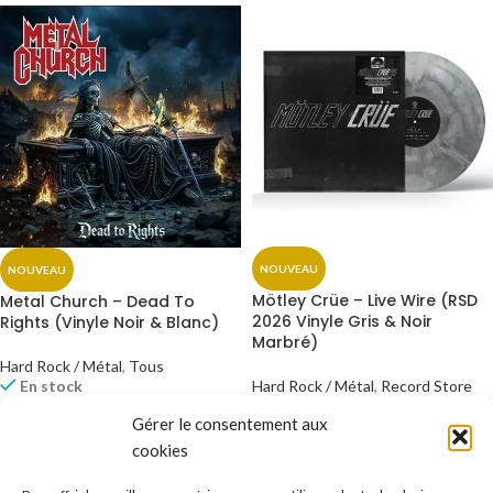
NOUVEAU
NOUVEAU
Mötley Crüe – Live Wire (RSD
Metal Church – Dead To
2026 Vinyle Gris & Noir
Rights (Vinyle Noir & Blanc)
Marbré)
Hard Rock / Métal
,
Tous
En stock
Hard Rock / Métal
,
Record Store
Day
,
Tous
Gérer le consentement aux
En stock
38,99
€
TTC*
cookies
AJOUTER AU PANIER
32,99
€
TTC*