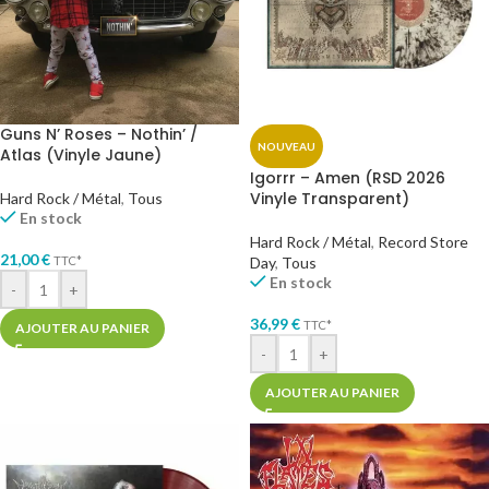
Guns N’ Roses – Nothin’ /
NOUVEAU
Atlas (Vinyle Jaune)
Igorrr – Amen (RSD 2026
Vinyle Transparent)
Hard Rock / Métal
,
Tous
En stock
Hard Rock / Métal
,
Record Store
21,00
€
TTC*
Day
,
Tous
En stock
-
+
36,99
€
TTC*
AJOUTER AU PANIER
-
+
AJOUTER AU PANIER