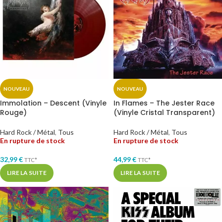
NOUVEAU
NOUVEAU
Immolation – Descent (Vinyle
In Flames – The Jester Race
Rouge)
(Vinyle Cristal Transparent)
Hard Rock / Métal
,
Tous
Hard Rock / Métal
,
Tous
En rupture de stock
En rupture de stock
32,99
€
44,99
€
TTC*
TTC*
LIRE LA SUITE
LIRE LA SUITE