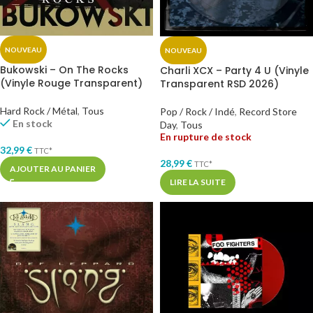
NOUVEAU
NOUVEAU
Bukowski – On The Rocks
Charli XCX – Party 4 U (Vinyle
(Vinyle Rouge Transparent)
Transparent RSD 2026)
Hard Rock / Métal
,
Tous
Pop / Rock / Indé
,
Record Store
En stock
Day
,
Tous
En rupture de stock
32,99
€
TTC*
28,99
€
TTC*
AJOUTER AU PANIER
LIRE LA SUITE