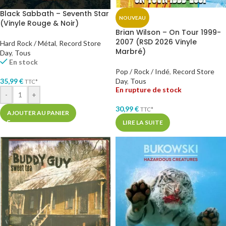
Black Sabbath – Seventh Star
NOUVEAU
(Vinyle Rouge & Noir)
Brian Wilson – On Tour 1999-
2007 (RSD 2026 Vinyle
Hard Rock / Métal
,
Record Store
Marbré)
Day
,
Tous
En stock
Pop / Rock / Indé
,
Record Store
35,99
€
Day
,
Tous
TTC*
En rupture de stock
-
+
30,99
€
TTC*
AJOUTER AU PANIER
LIRE LA SUITE