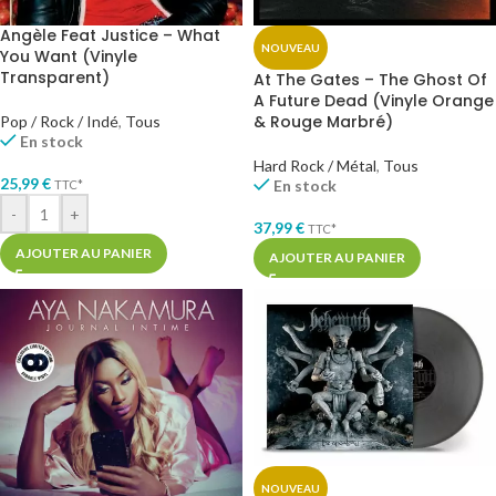
Angèle Feat Justice – What
NOUVEAU
You Want (Vinyle
Transparent)
At The Gates – The Ghost Of
A Future Dead (Vinyle Orange
& Rouge Marbré)
Pop / Rock / Indé
,
Tous
En stock
Hard Rock / Métal
,
Tous
25,99
€
En stock
TTC*
-
+
37,99
€
TTC*
AJOUTER AU PANIER
AJOUTER AU PANIER
NOUVEAU