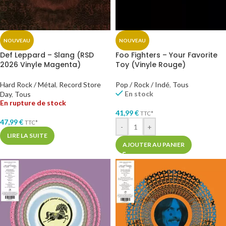
NOUVEAU
NOUVEAU
Def Leppard – Slang (RSD
Foo Fighters – Your Favorite
2026 Vinyle Magenta)
Toy (Vinyle Rouge)
Hard Rock / Métal
,
Record Store
Pop / Rock / Indé
,
Tous
En stock
Day
,
Tous
En rupture de stock
41,99
€
TTC*
47,99
€
TTC*
-
+
LIRE LA SUITE
AJOUTER AU PANIER