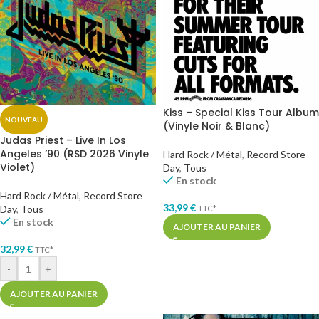
Kiss – Special Kiss Tour Album
NOUVEAU
(Vinyle Noir & Blanc)
Judas Priest – Live In Los
Angeles ’90 (RSD 2026 Vinyle
Hard Rock / Métal
,
Record Store
Violet)
Day
,
Tous
En stock
Hard Rock / Métal
,
Record Store
33,99
€
Day
,
Tous
TTC*
En stock
AJOUTER AU PANIER
32,99
€
TTC*
-
+
AJOUTER AU PANIER