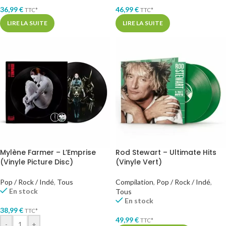
36,99
€
46,99
€
TTC*
TTC*
LIRE LA SUITE
LIRE LA SUITE
Mylène Farmer – L’Emprise
Rod Stewart – Ultimate Hits
(Vinyle Picture Disc)
(Vinyle Vert)
Pop / Rock / Indé
,
Tous
Compilation
,
Pop / Rock / Indé
,
En stock
Tous
En stock
38,99
€
TTC*
49,99
€
TTC*
-
+