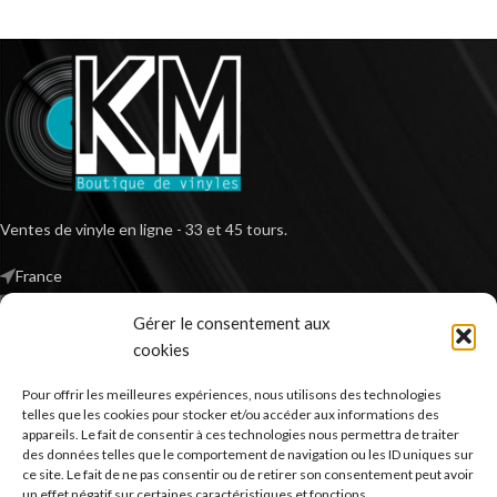
Ventes de vinyle en ligne - 33 et 45 tours.
France
Mail : contact@kilm-music.com
Gérer le consentement aux
cookies
Pour offrir les meilleures expériences, nous utilisons des technologies
*TVA non applicable – article 293 B du CGI
telles que les cookies pour stocker et/ou accéder aux informations des
appareils. Le fait de consentir à ces technologies nous permettra de traiter
des données telles que le comportement de navigation ou les ID uniques sur
ce site. Le fait de ne pas consentir ou de retirer son consentement peut avoir
RECHERCHER DES PRODUITS
un effet négatif sur certaines caractéristiques et fonctions.