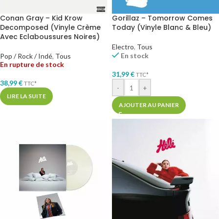
Conan Gray – Kid Krow
Gorillaz – Tomorrow Comes
Decomposed (Vinyle Crème
Today (Vinyle Blanc & Bleu)
Avec Eclaboussures Noires)
Electro
,
Tous
En stock
Pop / Rock / Indé
,
Tous
En rupture de stock
31,99
€
TTC*
38,99
€
TTC*
-
+
LIRE LA SUITE
AJOUTER AU PANIER