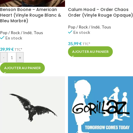
Benson Boone – American
Calum Hood – Order Chaos
Heart (Vinyle Rouge Blanc &
Order (Vinyle Rouge Opaque)
Bleu Marbré)
Pop / Rock / Indé
,
Tous
En stock
Pop / Rock / Indé
,
Tous
En stock
35,99
€
TTC*
39,99
€
TTC*
AJOUTER AU PANIER
-
+
AJOUTER AU PANIER