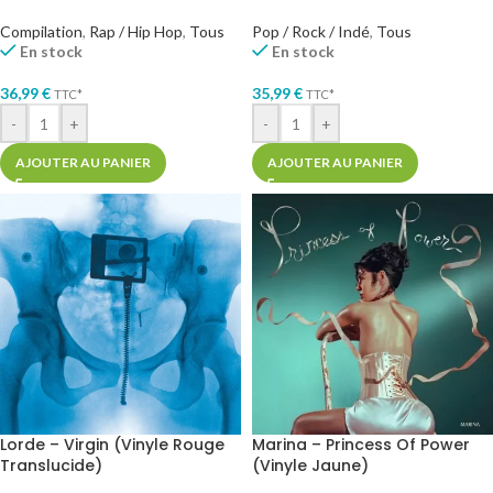
Compilation
,
Rap / Hip Hop
,
Tous
Pop / Rock / Indé
,
Tous
En stock
En stock
36,99
€
35,99
€
TTC*
TTC*
-
+
-
+
AJOUTER AU PANIER
AJOUTER AU PANIER
Lorde – Virgin (Vinyle Rouge
Marina – Princess Of Power
Translucide)
(Vinyle Jaune)