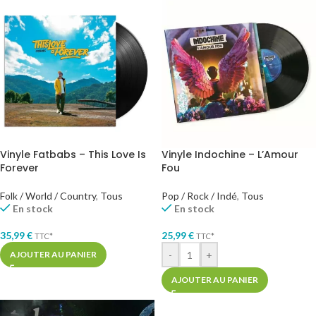
Vinyle Fatbabs – This Love Is
Vinyle Indochine – L’Amour
Forever
Fou
Folk / World / Country
,
Tous
Pop / Rock / Indé
,
Tous
En stock
En stock
35,99
€
25,99
€
TTC*
TTC*
-
+
AJOUTER AU PANIER
AJOUTER AU PANIER