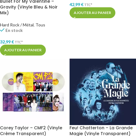
Bullet For My Valentine –
42,99
€
TTC*
Gravity (Vinyle Bleu & Noir
Mix)
AJOUTER AU PANIER
Hard Rock / Métal
,
Tous
En stock
32,99
€
TTC*
AJOUTER AU PANIER
Corey Taylor – CMF2 (Vinyle
Feu! Chatterton – La Grande
Crème Transparent)
Magie (Vinyle Transparent)