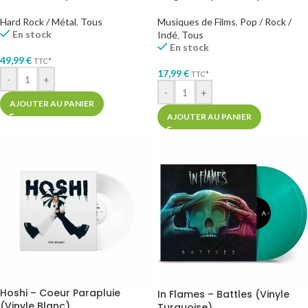
Hard Rock / Métal
,
Tous
Musiques de Films
,
Pop / Rock /
En stock
Indé
,
Tous
En stock
49,99
€
TTC*
17,99
€
TTC*
-
+
-
+
AJOUTER AU PANIER
AJOUTER AU PANIER
Hoshi – Coeur Parapluie
In Flames – Battles (Vinyle
(Vinyle Blanc)
Turquoise)