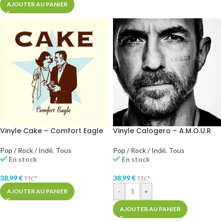
AJOUTER AU PANIER
Vinyle Cake – Comfort Eagle
Vinyle Calogero – A.M.O.U.R
Pop / Rock / Indé
,
Tous
Pop / Rock / Indé
,
Tous
En stock
En stock
38,99
€
38,99
€
TTC*
TTC*
-
+
AJOUTER AU PANIER
AJOUTER AU PANIER