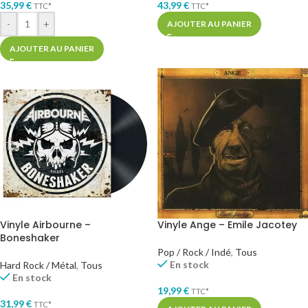
35,99
€
43,99
€
TTC*
TTC*
-
+
AJOUTER AU PANIER
AJOUTER AU PANIER
Vinyle Airbourne –
Vinyle Ange – Emile Jacotey
Boneshaker
Pop / Rock / Indé
,
Tous
En stock
Hard Rock / Métal
,
Tous
En stock
19,99
€
TTC*
31,99
€
TTC*