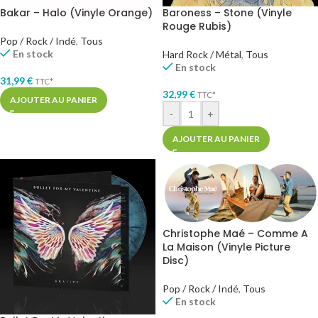
Bakar – Halo (Vinyle Orange)
Baroness – Stone (Vinyle
Rouge Rubis)
Pop / Rock / Indé
,
Tous
En stock
Hard Rock / Métal
,
Tous
En stock
31,99
€
TTC*
32,99
€
TTC*
AJOUTER AU PANIER
-
+
AJOUTER AU PANIER
Christophe Maé – Comme A
La Maison (Vinyle Picture
Disc)
Pop / Rock / Indé
,
Tous
En stock