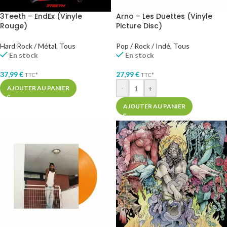
3Teeth – EndEx (Vinyle
Arno – Les Duettes (Vinyle
Rouge)
Picture Disc)
Hard Rock / Métal
,
Tous
Pop / Rock / Indé
,
Tous
En stock
En stock
37,99
€
27,99
€
TTC*
TTC*
-
+
AJOUTER AU PANIER
AJOUTER AU PANIER