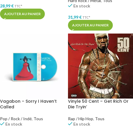
Hard Rock / Métal
,
Tous
28,99
€
En stock
TTC*
AJOUTER AU PANIER
31,99
€
TTC*
AJOUTER AU PANIER
Vagabon – Sorry I Haven’t
Vinyle 50 Cent – Get Rich Or
Called
Die Tryin’
Pop / Rock / Indé
,
Tous
Rap / Hip Hop
,
Tous
En stock
En stock