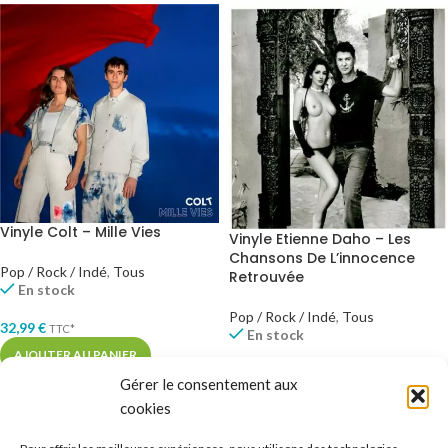
Vinyle Colt – Mille Vies
Vinyle Etienne Daho – Les
Chansons De L’innocence
Pop / Rock / Indé
,
Tous
Retrouvée
En stock
Pop / Rock / Indé
,
Tous
32,99
€
TTC*
En stock
AJOUTER AU PANIER
18,99
€
TTC*
Gérer le consentement aux
AJOUTER AU PANIER
cookies