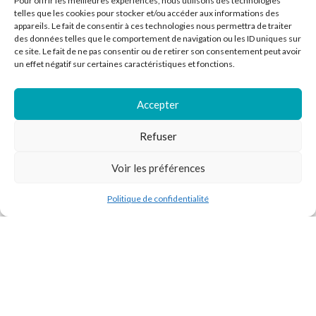
Pour offrir les meilleures expériences, nous utilisons des technologies
telles que les cookies pour stocker et/ou accéder aux informations des
appareils. Le fait de consentir à ces technologies nous permettra de traiter
des données telles que le comportement de navigation ou les ID uniques sur
ce site. Le fait de ne pas consentir ou de retirer son consentement peut avoir
un effet négatif sur certaines caractéristiques et fonctions.
Accepter
Refuser
Vinyle Jane Birkin – Lost Song
Vinyle Linkin Park – Meteora
Voir les préférences
Pop / Rock / Indé
,
Tous
Hard Rock / Métal
,
Tous
En stock
En stock
Politique de confidentialité
outique
Filtres
Liste de souhaits
Panier
Mon compte
19,99
€
41,99
€
TTC*
TTC*
-
+
AJOUTER AU PANIER
AJOUTER AU PANIER