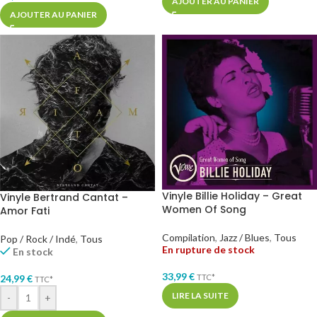
AJOUTER AU PANIER
AJOUTER AU PANIER
Vinyle Billie Holiday – Great
Vinyle Bertrand Cantat –
Women Of Song
Amor Fati
Compilation
,
Jazz / Blues
,
Tous
Pop / Rock / Indé
,
Tous
En rupture de stock
En stock
33,99
€
TTC*
24,99
€
TTC*
LIRE LA SUITE
-
+