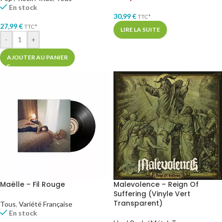
En stock
30,99
€
TTC*
27,99
€
TTC*
LIRE LA SUITE
-
+
AJOUTER AU PANIER
Maëlle – Fil Rouge
Malevolence – Reign Of
Suffering (Vinyle Vert
Transparent)
Tous
,
Variété Française
En stock