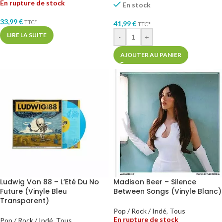
En rupture de stock
En stock
33,99
€
TTC*
41,99
€
TTC*
LIRE LA SUITE
-
+
AJOUTER AU PANIER
Ludwig Von 88 – L’Eté Du No
Madison Beer – Silence
Future (Vinyle Bleu
Between Songs (Vinyle Blanc)
Transparent)
Pop / Rock / Indé
,
Tous
En rupture de stock
Pop / Rock / Indé
,
Tous