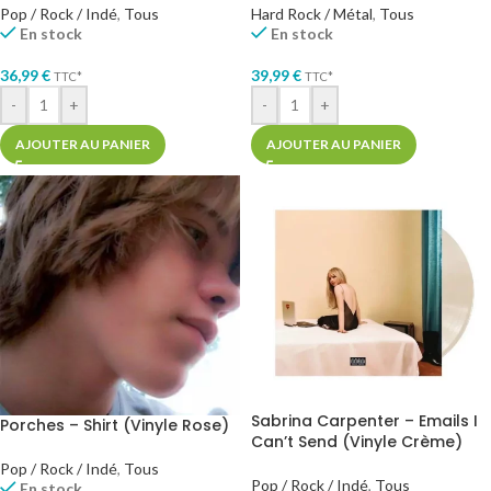
Pop / Rock / Indé
,
Tous
Hard Rock / Métal
,
Tous
En stock
En stock
36,99
€
39,99
€
TTC*
TTC*
-
+
-
+
AJOUTER AU PANIER
AJOUTER AU PANIER
Sabrina Carpenter – Emails I
Porches – Shirt (Vinyle Rose)
Can’t Send (Vinyle Crème)
Pop / Rock / Indé
,
Tous
Pop / Rock / Indé
,
Tous
En stock