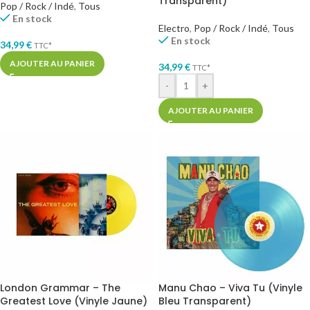
Transparent)
Pop / Rock / Indé
,
Tous
En stock
Electro
,
Pop / Rock / Indé
,
Tous
En stock
34,99
€
TTC*
AJOUTER AU PANIER
34,99
€
TTC*
-
+
AJOUTER AU PANIER
London Grammar – The
Manu Chao – Viva Tu (Vinyle
Greatest Love (Vinyle Jaune)
Bleu Transparent)