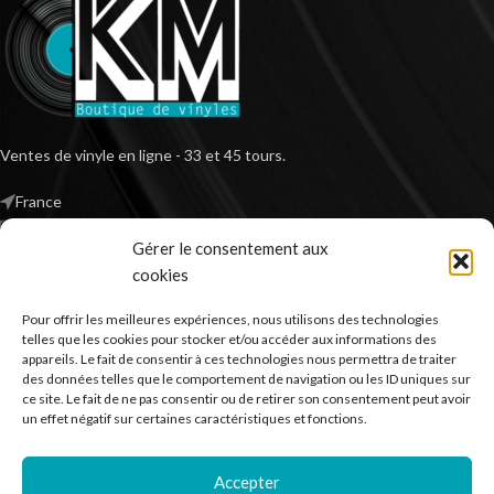
Ventes de vinyle en ligne - 33 et 45 tours.
France
Mail : contact@kilm-music.com
Gérer le consentement aux
cookies
Pour offrir les meilleures expériences, nous utilisons des technologies
*TVA non applicable – article 293 B du CGI
telles que les cookies pour stocker et/ou accéder aux informations des
appareils. Le fait de consentir à ces technologies nous permettra de traiter
des données telles que le comportement de navigation ou les ID uniques sur
ce site. Le fait de ne pas consentir ou de retirer son consentement peut avoir
RECHERCHER DES PRODUITS
un effet négatif sur certaines caractéristiques et fonctions.
NOS SERVICES
Accepter