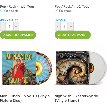
Pop / Rock / Indé
,
Tous
Pop / Rock / Indé
,
Tous
En stock
En stock
34,99
€
32,99
€
TTC*
TTC*
-
+
-
+
AJOUTER AU PANIER
AJOUTER AU PANIER
Manu Chao – Viva Tu (Vinyle
Nightwish – Yesterwynde
Picture Disc)
(Vinyle Blanc)