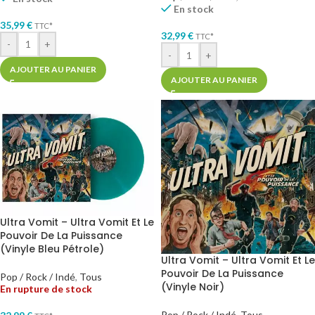
En stock
35,99
€
TTC*
32,99
€
TTC*
-
+
-
+
AJOUTER AU PANIER
AJOUTER AU PANIER
Ultra Vomit – Ultra Vomit Et Le
Pouvoir De La Puissance
(Vinyle Bleu Pétrole)
Ultra Vomit – Ultra Vomit Et Le
Pouvoir De La Puissance
Pop / Rock / Indé
,
Tous
(Vinyle Noir)
En rupture de stock
Pop / Rock / Indé
,
Tous