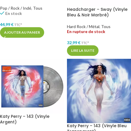
Pop / Rock / Indé
,
Tous
Headcharger – Sway (Vinyle
En stock
Bleu & Noir Marbré)
44,99
€
TTC*
Hard Rock / Métal
,
Tous
En rupture de stock
AJOUTER AU PANIER
32,99
€
TTC*
LIRE LA SUITE
Katy Perry – 143 (Vinyle
Argent)
Katy Perry – 143 (Vinyle Bleu