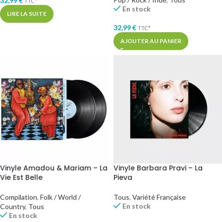
32,99
€
TTC*
En stock
LIRE LA SUITE
32,99
€
TTC*
AJOUTER AU PANIER
Vinyle Amadou & Mariam – La
Vinyle Barbara Pravi – La
Vie Est Belle
Pieva
Compilation
,
Folk / World /
Tous
,
Variété Française
En stock
Country
,
Tous
En stock