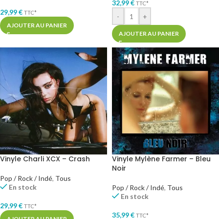
32,99
€
TTC*
29,99
€
TTC*
-
+
AJOUTER AU PANIER
AJOUTER AU PANIER
Vinyle Charli XCX – Crash
Vinyle Mylène Farmer – Bleu
Noir
Pop / Rock / Indé
,
Tous
En stock
Pop / Rock / Indé
,
Tous
En stock
29,99
€
TTC*
35,99
€
TTC*
AJOUTER AU PANIER