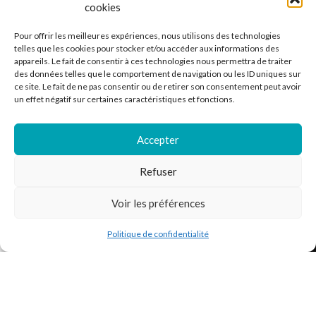
cookies
Ventes de vinyle en ligne - 33 et 45 tours.
Pour offrir les meilleures expériences, nous utilisons des technologies
telles que les cookies pour stocker et/ou accéder aux informations des
France
appareils. Le fait de consentir à ces technologies nous permettra de traiter
Mail : contact@kilm-music.com
des données telles que le comportement de navigation ou les ID uniques sur
ce site. Le fait de ne pas consentir ou de retirer son consentement peut avoir
un effet négatif sur certaines caractéristiques et fonctions.
Accepter
*TVA non applicable – article 293 B du CGI
Refuser
RECHERCHER DES PRODUITS
Voir les préférences
NOS SERVICES
Politique de confidentialité
outique
Filtres
Liste de souhaits
Panier
Mon compte
BESOIN D’AIDE ?
MENTIONS LÉGALES
Kilm Music
2023