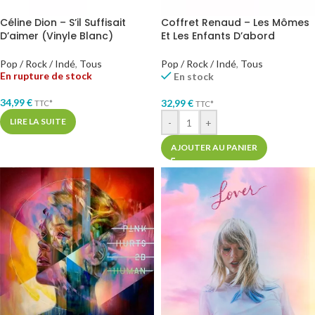
Céline Dion – S’il Suffisait
Coffret Renaud – Les Mômes
D’aimer (Vinyle Blanc)
Et Les Enfants D’abord
Pop / Rock / Indé
,
Tous
Pop / Rock / Indé
,
Tous
En rupture de stock
En stock
34,99
€
32,99
€
TTC*
TTC*
LIRE LA SUITE
-
+
AJOUTER AU PANIER