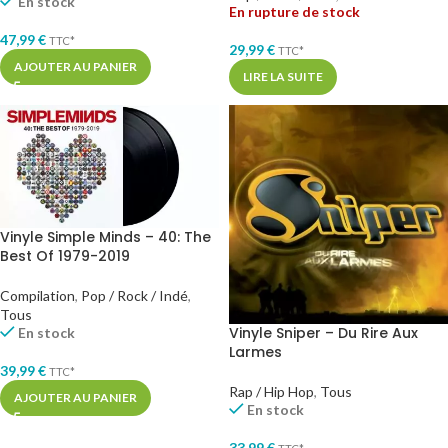
En stock
En rupture de stock
47,99
€
TTC*
29,99
€
TTC*
AJOUTER AU PANIER
LIRE LA SUITE
Vinyle Simple Minds – 40: The
Best Of 1979-2019
Compilation
,
Pop / Rock / Indé
,
Tous
Vinyle Sniper – Du Rire Aux
En stock
Larmes
39,99
€
TTC*
Rap / Hip Hop
,
Tous
AJOUTER AU PANIER
En stock
33,99
€