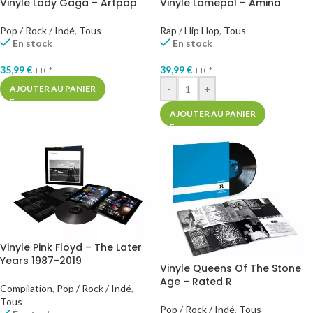
Vinyle Lady Gaga – Artpop
Vinyle Lomepal – Amina
Pop / Rock / Indé
,
Tous
Rap / Hip Hop
,
Tous
En stock
En stock
35,99
€
39,99
€
TTC*
TTC*
-
+
AJOUTER AU PANIER
AJOUTER AU PANIER
Vinyle Pink Floyd – The Later
Years 1987-2019
Vinyle Queens Of The Stone
Age – Rated R
Compilation
,
Pop / Rock / Indé
,
Tous
Pop / Rock / Indé
,
Tous