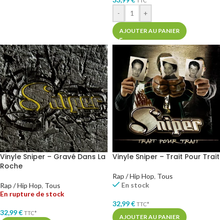
TTC*
-
+
AJOUTER AU PANIER
Vinyle Sniper – Gravé Dans La
Vinyle Sniper – Trait Pour Trait
Roche
Rap / Hip Hop
,
Tous
En stock
Rap / Hip Hop
,
Tous
En rupture de stock
32,99
€
TTC*
32,99
€
TTC*
AJOUTER AU PANIER