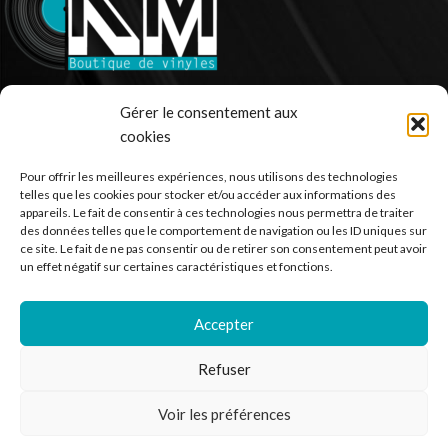
Ventes de vinyle en ligne - 33 et 45 tours.
Gérer le consentement aux
cookies
France
Mail : contact@kilm-music.com
Pour offrir les meilleures expériences, nous utilisons des technologies
telles que les cookies pour stocker et/ou accéder aux informations des
appareils. Le fait de consentir à ces technologies nous permettra de traiter
des données telles que le comportement de navigation ou les ID uniques sur
ce site. Le fait de ne pas consentir ou de retirer son consentement peut avoir
*TVA non applicable – article 293 B du CGI
un effet négatif sur certaines caractéristiques et fonctions.
Accepter
RECHERCHER DES PRODUITS
Refuser
NOS SERVICES
Voir les préférences
BESOIN D’AIDE ?