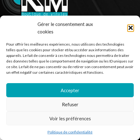
Gérer le consentement aux
Ventes de vinyle en ligne - 33 et 45 tours.
cookies
France
Pour offrir les meilleures expériences, nous utilisons des technologies
Mail : contact@kilm-music.com
telles que les cookies pour stocker et/ou accéder aux informations des
appareils. Le fait de consentir à ces technologies nous permettra de traiter
des données telles que le comportement de navigation ou les ID uniques sur
ce site. Le fait de ne pas consentir ou de retirer son consentement peut avoir
un effet négatif sur certaines caractéristiques et fonctions.
*TVA non applicable – article 293 B du CGI
Accepter
RECHERCHER DES PRODUITS
Refuser
NOS SERVICES
Voir les préférences
BESOIN D’AIDE ?
Politique de confidentialité
outique
Filtres
Liste de souhaits
Panier
Mon compte