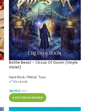
Battle Beast – Circus Of Doom (Vinyle
Violet)
Hard Rock / Métal
,
Tous
En stock
38,99
€
TTC*
AJOUTER AU PANIER