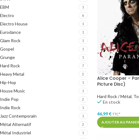
EBM
1
Electro
6
Electro House
1
Eurodance
1
Glam Rock
1
Gospel
1
Grunge
1
Hard Rock
7
Heavy Metal
2
Alice Cooper – Pa
Hip-Hop
1
Picture Disc)
House Music
1
Hard Rock / Métal
,
To
Indie Pop
2
En stock
Indie Rock
1
46,99
€
TTC*
Jazz Contemporain
1
AJOUTER AU PANIE
Métal Alternatif
2
Métal Industriel
1