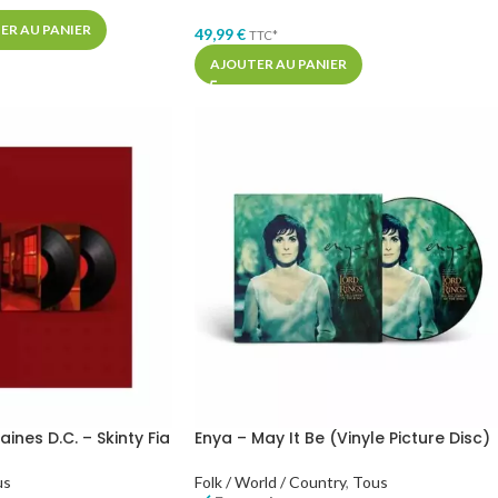
ER AU PANIER
49,99
€
TTC*
AJOUTER AU PANIER
ines D.C. – Skinty Fia
Enya – May It Be (Vinyle Picture Disc)
us
Folk / World / Country
,
Tous