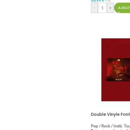
TTC*
-
+
AJOUT
Double Vinyle Fonta
Pop / Rock / Indé
,
To