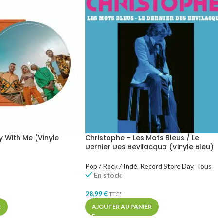
ay With Me (Vinyle
Christophe – Les Mots Bleus / Le
Dernier Des Bevilacqua (Vinyle Bleu)
Pop / Rock / Indé
,
Record Store Day
,
Tous
En stock
28,99
€
TTC*
R
AJOUTER AU PANIER