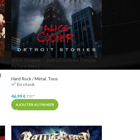
Alice Cooper – Detroit Stories (Vinyle
Picture Disc)
)
Hard Rock / Métal
,
Tous
En stock
46,99
€
TTC*
AJOUTER AU PANIER