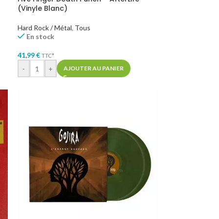
(Vinyle Blanc)
Hard Rock / Métal
,
Tous
En stock
41,99
€
TTC*
-
+
AJOUTER AU PANIER