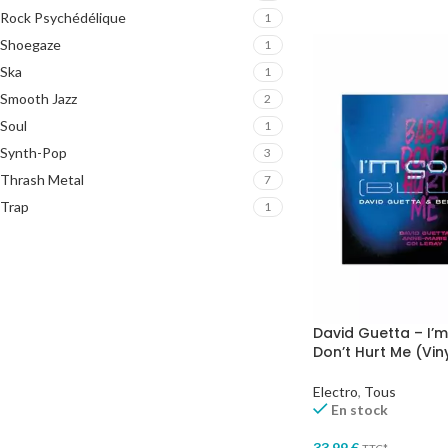
Rock Psychédélique
1
Shoegaze
1
Ska
1
Smooth Jazz
2
Soul
1
Synth-Pop
3
Thrash Metal
7
Trap
1
David Guetta – I’
Don’t Hurt Me (Vin
Electro
,
Tous
En stock
33,99
€