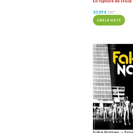
En rupture de stock
33,99
€
TTC*
LIRE LA SUITE
Fake Names – Expe