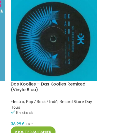
Das Koolies – Das Koolies Remixed
(Vinyle Bleu)
Electro
,
Pop / Rock / Indé
,
Record Store Day
,
Tous
En stock
36,99
€
TTC*
AJOUTER AU PANIER