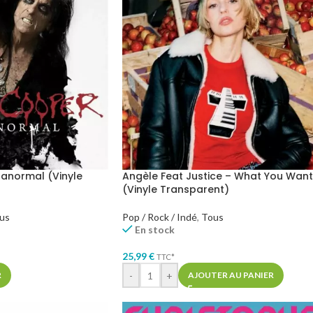
ranormal (Vinyle
Angèle Feat Justice – What You Want
(Vinyle Transparent)
us
Pop / Rock / Indé
,
Tous
En stock
25,99
€
TTC*
-
+
R
AJOUTER AU PANIER