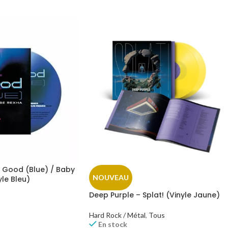
m Good (Blue) / Baby
NOUVEAU
yle Bleu)
Deep Purple – Splat! (Vinyle Jaune)
Hard Rock / Métal
,
Tous
En stock