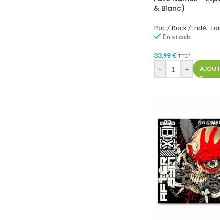
& Blanc)
Pop / Rock / Indé
,
To
En stock
33,99
€
TTC*
-
+
AJOUT