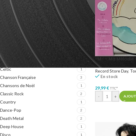
GENRES MUSICAUX
Acoustique
1
Afrobeat
1
Art Rock
2
Black Metal
2
Blues Rock
2
-M- – Ma Mélodie (
Breaks
1
Celtic
1
Record Store Day
,
To
En stock
Chanson Française
3
Chansons de Noël
1
29,99
€
TTC*
Classic Rock
2
-
+
AJOUT
Country
1
Dance-Pop
2
Death Metal
2
Deep House
1
Disco
1