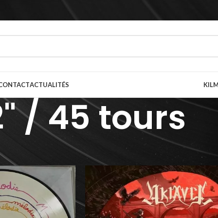
CONTACT
ACTUALITÉS
KILM
2" / 45 tours
t / Vitesse
/
12" / 45 tours
/
Page 3
Afficher
9
12