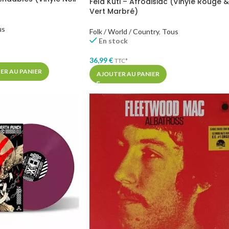
Fela Kuti – Afrodisiac (Vinyle Rouge &
Vert Marbré)
us
Folk / World / Country
,
Tous
En stock
36,99
€
TTC*
ER AU PANIER
AJOUTER AU PANIER