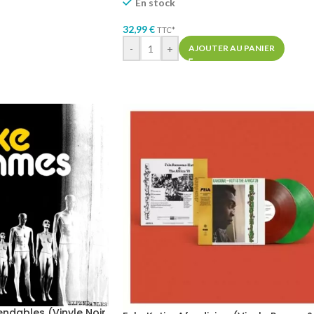
En stock
32,99
€
TTC*
-
+
AJOUTER AU PANIER
ndables (Vinyle Noir