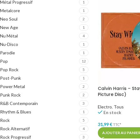
Métal Progressif
1
Metalcore
1
Neo Soul
2
New Age
1
Nu Métal
4
Nu-Disco
1
Parodie
1
Pop
12
Pop Rock
5
Post-Punk
1
Power Metal
2
Calvin Harris – St
Picture Disc)
Punk Rock
2
R&B Contemporain
3
Electro
,
Tous
Rhythm & Blues
1
En stock
Rock
5
31,99
€
TTC*
Rock Alternatif
4
AJOUTER AU PANIE
Rock Progressif
3