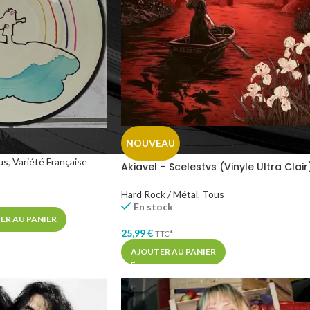
Vinyle Picture Disc)
NOUVEAU
us
,
Variété Française
Akiavel – Scelestvs (Vinyle Ultra Clair
Hard Rock / Métal
,
Tous
En stock
ER AU PANIER
25,99
€
TTC*
AJOUTER AU PANIER