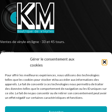
Ventes de vinyle en ligne - 33 et 45 tours.
France
Mail : contact@kilm-music.com
Gérer le consentement aux
cookies
Pour offrir les meilleures expériences, nous utilisons des technologies
telles que les cookies pour stocker et/ou accéder aux informations des
*TVA non applicable – article 293 B du CGI
appareils. Le fait de consentir à ces technologies nous permettra de traiter
des données telles que le comportement de navigation ou les ID uniques sur
ce site. Le fait de ne pas consentir ou de retirer son consentement peut avoir
un effet négatif sur certaines caractéristiques et fonctions.
RECHERCHER DES PRODUITS
Accepter