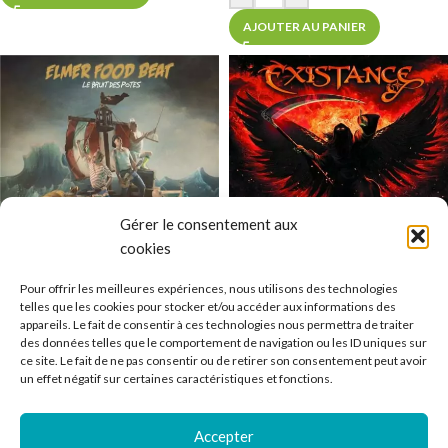
AJOUTER AU PANIER
Gérer le consentement aux
cookies
Vinyle Elmer Food Beat – Le
Vinyle Existance – Wildfire
Pour offrir les meilleures expériences, nous utilisons des technologies
Bruit Des Potes
telles que les cookies pour stocker et/ou accéder aux informations des
Hard Rock / Métal
,
Tous
appareils. Le fait de consentir à ces technologies nous permettra de traiter
En stock
Pop / Rock / Indé
,
Tous
des données telles que le comportement de navigation ou les ID uniques sur
En stock
ce site. Le fait de ne pas consentir ou de retirer son consentement peut avoir
33,99
€
un effet négatif sur certaines caractéristiques et fonctions.
TTC*
29,99
€
TTC*
AJOUTER AU PANIER
-
+
Accepter