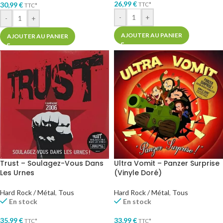
26,99
€
30,99
€
TTC*
TTC*
-
+
-
+
AJOUTER AU PANIER
AJOUTER AU PANIER
Trust – Soulagez-Vous Dans
Ultra Vomit – Panzer Surprise
Les Urnes
(Vinyle Doré)
Hard Rock / Métal
,
Tous
Hard Rock / Métal
,
Tous
En stock
En stock
35,99
€
33,99
€
TTC*
TTC*