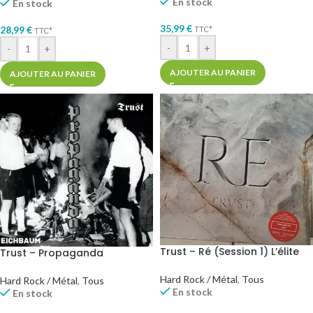
En stock
En stock
35,99
€
28,99
€
TTC*
TTC*
-
+
-
+
AJOUTER AU PANIER
AJOUTER AU PANIER
Trust – Ré (Session 1) L’élite
Trust – Propaganda
Hard Rock / Métal
,
Tous
Hard Rock / Métal
,
Tous
En stock
En stock