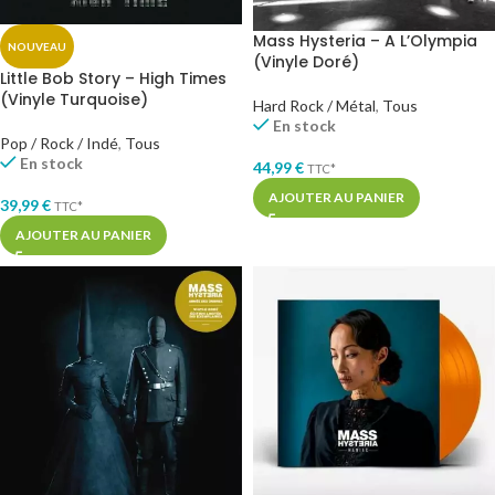
Mass Hysteria – A L’Olympia
NOUVEAU
(Vinyle Doré)
Little Bob Story – High Times
(Vinyle Turquoise)
Hard Rock / Métal
,
Tous
En stock
Pop / Rock / Indé
,
Tous
En stock
44,99
€
TTC*
AJOUTER AU PANIER
39,99
€
TTC*
AJOUTER AU PANIER