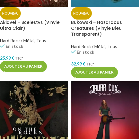
NOUVEAU
NOUVEAU
Akiavel – Scelestvs (Vinyle
Bukowski – Hazardous
Ultra Clair)
Creatures (Vinyle Bleu
Transparent)
Hard Rock / Métal
,
Tous
En stock
Hard Rock / Métal
,
Tous
En stock
25,99
€
TTC*
32,99
€
TTC*
AJOUTER AU PANIER
AJOUTER AU PANIER