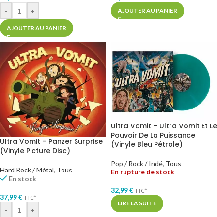
-
+
AJOUTER AU PANIER
AJOUTER AU PANIER
Ultra Vomit – Ultra Vomit Et Le
Pouvoir De La Puissance
Ultra Vomit – Panzer Surprise
(Vinyle Bleu Pétrole)
(Vinyle Picture Disc)
Pop / Rock / Indé
,
Tous
Hard Rock / Métal
,
Tous
En rupture de stock
En stock
32,99
€
TTC*
37,99
€
TTC*
LIRE LA SUITE
-
+