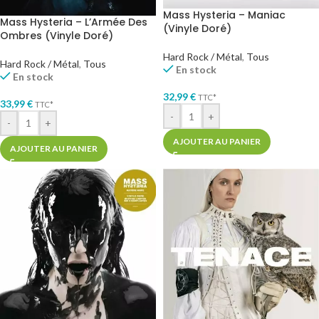
Mass Hysteria – Maniac
Mass Hysteria – L’Armée Des
(Vinyle Doré)
Ombres (Vinyle Doré)
Hard Rock / Métal
,
Tous
Hard Rock / Métal
,
Tous
En stock
En stock
32,99
€
TTC*
33,99
€
TTC*
-
+
-
+
AJOUTER AU PANIER
AJOUTER AU PANIER