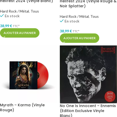
Hellfest 2024 (Vinyle Blanc)
Hellfest 2024 (Vinyle Rouge &
Noir Splatter)
Hard Rock / Métal
,
Tous
En stock
Hard Rock / Métal
,
Tous
En stock
38,99
€
TTC*
38,99
€
TTC*
AJOUTER AU PANIER
AJOUTER AU PANIER
Myrath – Karma (Vinyle
No One Is Innocent – Ennemis
Rouge)
(Edition Exclusive Vinyle
Blanc)