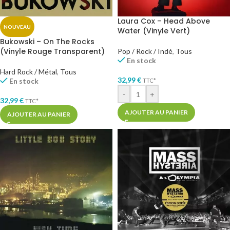
Laura Cox – Head Above
NOUVEAU
Water (Vinyle Vert)
Bukowski – On The Rocks
(Vinyle Rouge Transparent)
Pop / Rock / Indé
,
Tous
En stock
Hard Rock / Métal
,
Tous
32,99
€
En stock
TTC*
-
+
32,99
€
TTC*
AJOUTER AU PANIER
AJOUTER AU PANIER