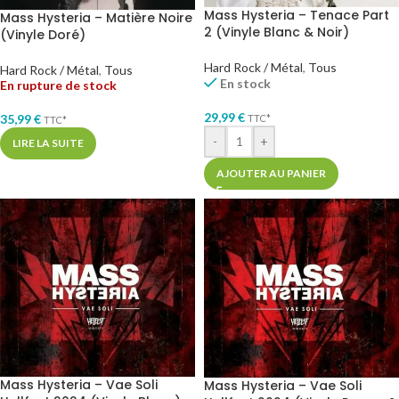
Mass Hysteria – Tenace Part
Mass Hysteria – Matière Noire
2 (Vinyle Blanc & Noir)
(Vinyle Doré)
Hard Rock / Métal
,
Tous
Hard Rock / Métal
,
Tous
En stock
En rupture de stock
29,99
€
35,99
€
TTC*
TTC*
-
+
LIRE LA SUITE
AJOUTER AU PANIER
Mass Hysteria – Vae Soli
Mass Hysteria – Vae Soli