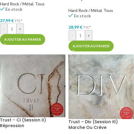
Hard Rock / Métal
,
Tous
En stock
Hard Rock / Métal
,
Tous
En stock
37,99
€
TTC*
28,99
€
TTC*
-
+
-
+
AJOUTER AU PANIER
AJOUTER AU PANIER
Trust – Ci (Session II)
Trust – Div (Session III)
Répression
Marche Ou Crève