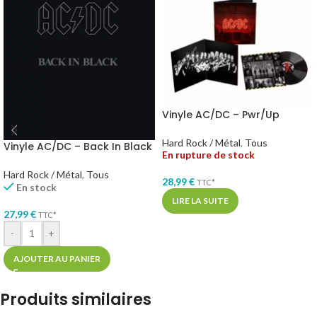
Vinyle AC/DC – Pwr/Up
Hard Rock / Métal
,
Tous
Vinyle AC/DC – Back In Black
En rupture de stock
Hard Rock / Métal
,
Tous
28,99
€
TTC*
En stock
LIRE LA SUITE
27,99
€
TTC*
-
+
AJOUTER AU PANIER
Produits similaires