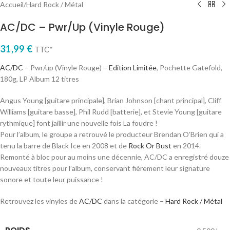
Accueil
/
Hard Rock / Métal
AC/DC – Pwr/Up (Vinyle Rouge)
31,99
€
TTC*
AC/DC
– Pwr/up (Vinyle Rouge) –
Edition Limitée
, Pochette Gatefold,
180g, LP Album 12 titres
Angus Young [guitare principale], Brian Johnson [chant principal], Cliff
Williams [guitare basse], Phil Rudd [batterie], et Stevie Young [guitare
rythmique] font jaillir une nouvelle fois La foudre !
Pour l’album, le groupe a retrouvé le producteur Brendan O’Brien qui a
tenu la barre de Black Ice en 2008 et de
Rock Or Bust
en 2014.
Remonté à bloc pour au moins une décennie, AC/DC a enregistré douze
nouveaux titres pour l’album, conservant fièrement leur signature
sonore et toute leur puissance !
Retrouvez les vinyles de
AC/DC
dans la catégorie –
Hard Rock / Métal