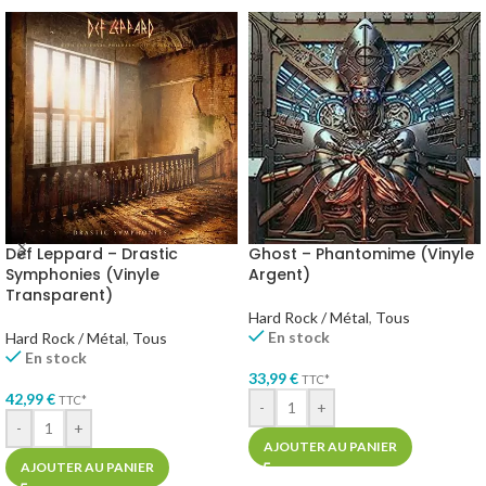
Def Leppard – Drastic
Ghost – Phantomime (Vinyle
Symphonies (Vinyle
Argent)
Transparent)
Hard Rock / Métal
,
Tous
En stock
Hard Rock / Métal
,
Tous
En stock
33,99
€
TTC*
42,99
€
TTC*
-
+
-
+
AJOUTER AU PANIER
AJOUTER AU PANIER