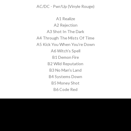
AC/DC - Pwr/Up (Vinyle Rouge)
A1 Realize
A2 Rejection
A3 Shot In The Dark
A4 Through The Mists Of Time
A5 Kick You When You're Down
A6 Witch's Spell
B1 Demon Fire
B2 Wild Reputation
B3 No Man's Land
B4 Systems Down
B5 Money Shot
B6 Code Red