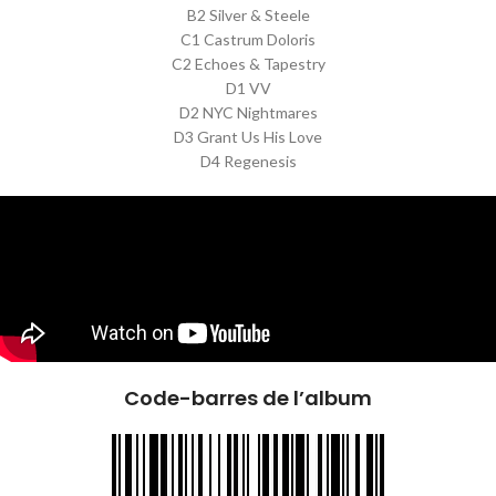
B2 Silver & Steele
C1 Castrum Doloris
C2 Echoes & Tapestry
D1 VV
D2 NYC Nightmares
D3 Grant Us His Love
D4 Regenesis
Code-barres de l’album