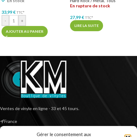
Hard Rock / Métal
,
Tous
En stock
En rupture de stock
33,99
€
TTC*
27,99
€
TTC*
-
+
LIRE LA SUITE
AJOUTER AU PANIER
Ventes de vinyle en ligne - 33 et 45 tours.
France
Mail : contact@kilm-music.com
Gérer le consentement aux