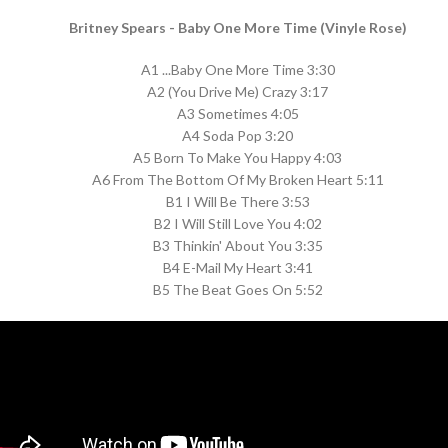
Britney Spears - Baby One More Time (Vinyle Rose)
A1 ...Baby One More Time 3:30
A2 (You Drive Me) Crazy 3:17
A3 Sometimes 4:05
A4 Soda Pop 3:20
A5 Born To Make You Happy 4:03
A6 From The Bottom Of My Broken Heart 5:11
B1 I Will Be There 3:53
B2 I Will Still Love You 4:02
B3 Thinkin' About You 3:35
B4 E-Mail My Heart 3:41
B5 The Beat Goes On 5:52