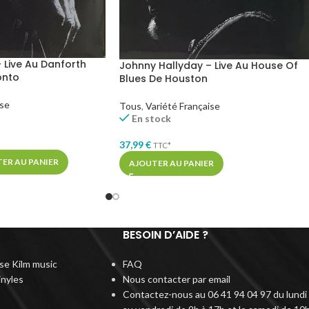
 Live Au Danforth
Johnny Hallyday – Live Au House Of
onto
Blues De Houston
ise
Tous
,
Variété Française
En stock
37,99
€
TTC*
ER AU PANIER
AJOUTER AU PANIER
BESOIN D’AIDE ?
rise Kilm music
FAQ
inyles
Nous contacter par email
Contactez-nous au 06 41 94 04 97 du lundi