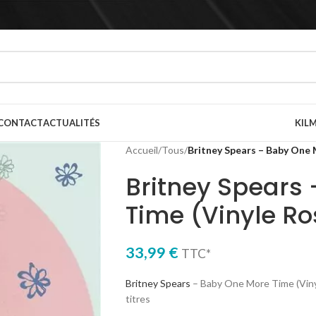
CONTACT
ACTUALITÉS
KILM
Accueil
/
Tous
/
Britney Spears – Baby One 
Britney Spears
Time (Vinyle Ro
33,99
€
TTC*
Britney Spears
– Baby One More Time (Vinyl
titres