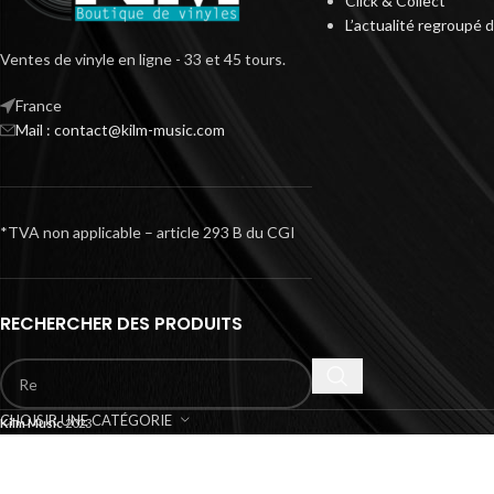
Click & Collect
L’actualité regroupé 
Ventes de vinyle en ligne - 33 et 45 tours.
France
Mail : contact@kilm-music.com
*TVA non applicable – article 293 B du CGI
RECHERCHER DES PRODUITS
CHOISIR UNE CATÉGORIE
Kilm Music
2023