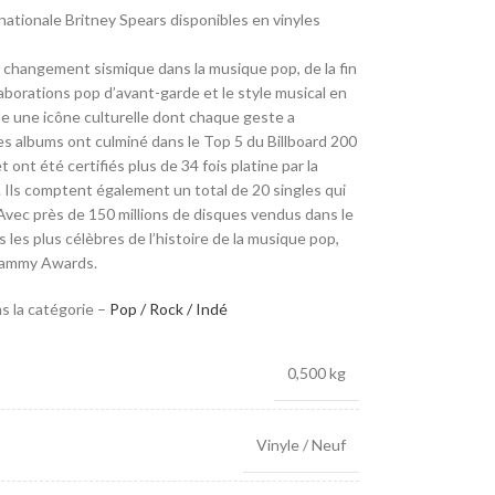
rnationale Britney Spears disponibles en vinyles
 changement sismique dans la musique pop, de la fin
laborations pop d’avant-garde et le style musical en
lle une icône culturelle dont chaque geste a
es albums ont culminé dans le Top 5 du Billboard 200
t ont été certifiés plus de 34 fois platine par la
 Ils comptent également un total de 20 singles qui
 Avec près de 150 millions de disques vendus dans le
 les plus célèbres de l’histoire de la musique pop,
Grammy Awards.
s la catégorie –
Pop / Rock / Indé
0,500 kg
Vinyle / Neuf