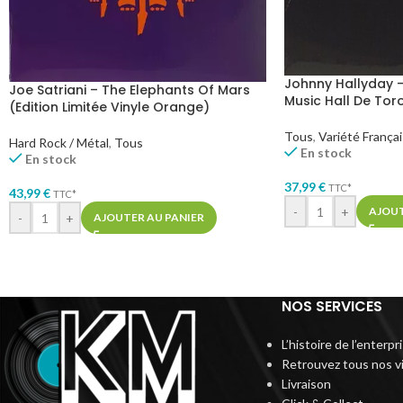
Johnny Hallyday –
Joe Satriani – The Elephants Of Mars
Music Hall De Tor
(Edition Limitée Vinyle Orange)
Tous
,
Variété França
Hard Rock / Métal
,
Tous
En stock
En stock
37,99
€
TTC*
43,99
€
TTC*
-
+
AJOUT
-
+
AJOUTER AU PANIER
NOS SERVICES
L’histoire de l’enterp
Retrouvez tous nos v
Livraison