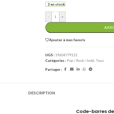
2 en stock
-
+
AJOU
Ajouter à mes favoris
UGS :
19658779121
Catégories :
Pop / Rock / Indé
,
Tous
Partager :
DESCRIPTION
Code-barres de