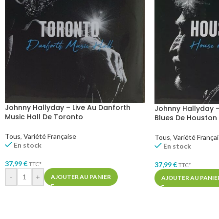
Johnny Hallyday – Live Au Danforth
Johnny Hallyday –
Music Hall De Toronto
Blues De Houston
Tous
,
Variété Française
Tous
,
Variété França
En stock
En stock
37,99
€
37,99
€
TTC*
TTC*
-
+
AJOUTER AU PANIER
AJOUTER AU PANIE