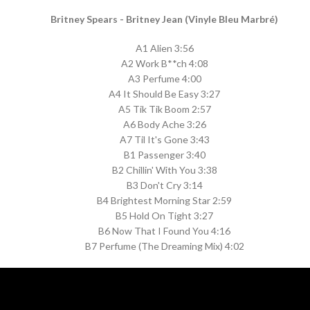
Britney Spears - Britney Jean (Vinyle Bleu Marbré)
A1 Alien 3:56
A2 Work B**ch 4:08
A3 Perfume 4:00
A4 It Should Be Easy 3:27
A5 Tik Tik Boom 2:57
A6 Body Ache 3:26
A7 Til It's Gone 3:43
B1 Passenger 3:40
B2 Chillin' With You 3:38
B3 Don't Cry 3:14
B4 Brightest Morning Star 2:59
B5 Hold On Tight 3:27
B6 Now That I Found You 4:16
B7 Perfume (The Dreaming Mix) 4:02