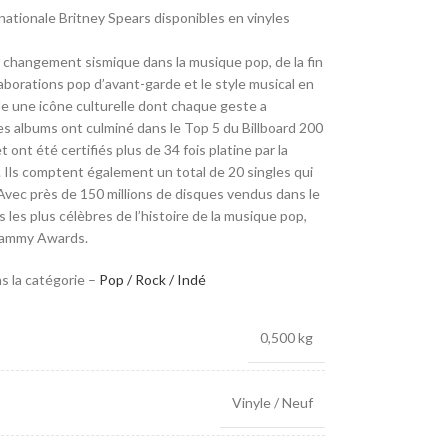
rnationale Britney Spears disponibles en vinyles
 changement sismique dans la musique pop, de la fin
laborations pop d’avant-garde et le style musical en
lle une icône culturelle dont chaque geste a
es albums ont culminé dans le Top 5 du Billboard 200
t ont été certifiés plus de 34 fois platine par la
 Ils comptent également un total de 20 singles qui
 Avec près de 150 millions de disques vendus dans le
 les plus célèbres de l’histoire de la musique pop,
Grammy Awards.
s la catégorie –
Pop / Rock / Indé
0,500 kg
Vinyle / Neuf