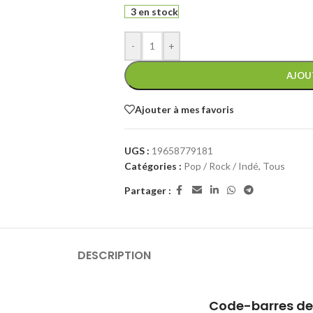
3 en stock
-
+
AJOU
Ajouter à mes favoris
UGS :
19658779181
Catégories :
Pop / Rock / Indé
,
Tous
Partager :
DESCRIPTION
Code-barres de