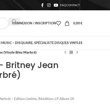
FAQ
CONTACT
CONNEXION / INSCRIPTION
0,00
€
 MUSIC – DISQUAIRE, SPÉCIALISTE DISQUES VINYLES
an (Vinyle Bleu Marbré)
– Britney Jean
rbré)
Marbré) – Edition Limitée, Réédition, LP Album 14