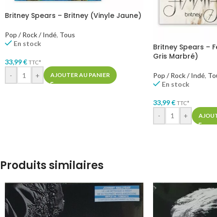
Britney Spears – Britney (Vinyle Jaune)
Pop / Rock / Indé
,
Tous
En stock
Britney Spears – 
Gris Marbré)
33,99
€
TTC*
Pop / Rock / Indé
,
To
-
+
AJOUTER AU PANIER
En stock
33,99
€
TTC*
-
+
AJOUT
Produits similaires