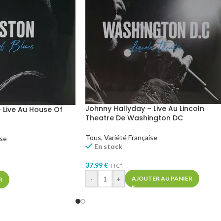
Johnny Hallyday – Live Au Lincoln
 Live Au House Of
Theatre De Washington DC
Tous
,
Variété Française
ise
En stock
37,99
€
TTC*
-
+
AJOUTER AU PANIER
R