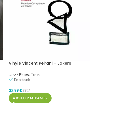
Vinyle Vincent Peirani – Jokers
Volbeat – Serv
Jazz / Blues
,
Tous
Hard Rock / Métal
En stock
En stock
32,99
€
35,99
€
TTC*
TTC*
AJOUTER AU PANIER
AJOUTER AU PA