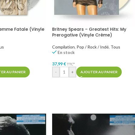
Femme Fatale (Vinyle
Britney Spears – Greatest Hits: My
Prerogative (Vinyle Crème)
us
Compilation
,
Pop / Rock / Indé
,
Tous
En stock
37,99
€
TTC*
-
+
ER AU PANIER
AJOUTER AU PANIER