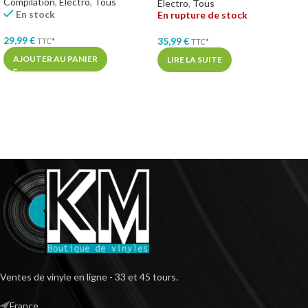
Compilation
,
Electro
,
Tous
Electro
,
Tous
En stock
En rupture de stock
29,99
€
35,99
€
TTC*
TTC*
AJOUTER AU PANIER
LIRE LA SUITE
Ventes de vinyle en ligne - 33 et 45 tours.
France