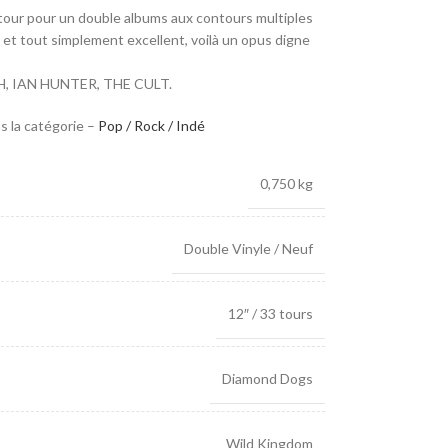
ur pour un double albums aux contours multiples
k et tout simplement excellent, voilà un opus digne
, IAN HUNTER, THE CULT.
s la catégorie –
Pop / Rock / Indé
0,750 kg
Double Vinyle / Neuf
12″ / 33 tours
Diamond Dogs
Wild Kingdom