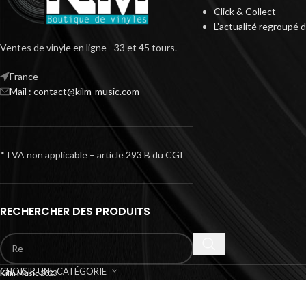
Click & Collect
L’actualité regroupé 
Ventes de vinyle en ligne - 33 et 45 tours.
France
Mail : contact@kilm-music.com
*TVA non applicable – article 293 B du CGI
RECHERCHER DES PRODUITS
CHOISIR UNE CATÉGORIE
Kilm Music
2023