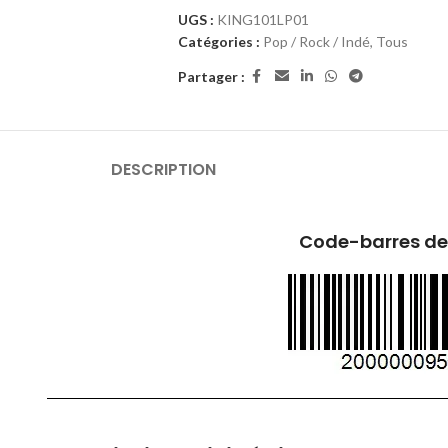
UGS :
KING101LP01
Catégories :
Pop / Rock / Indé
,
Tous
Partager :
DESCRIPTION
Code-barres de