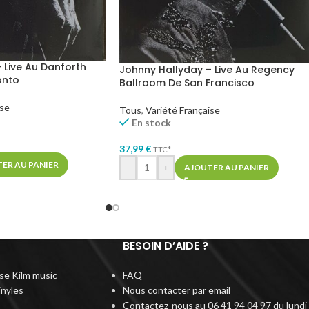
 Live Au Danforth
Johnny Hallyday – Live Au Regency
onto
Ballroom De San Francisco
ise
Tous
,
Variété Française
En stock
37,99
€
TTC*
ER AU PANIER
-
+
AJOUTER AU PANIER
BESOIN D’AIDE ?
rise Kilm music
FAQ
inyles
Nous contacter par email
Contactez-nous au 06 41 94 04 97 du lundi