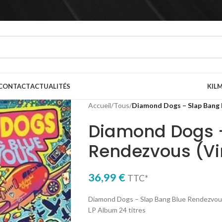
CONTACT
ACTUALITÉS
KILM
Accueil
/
Tous
/
Diamond Dogs – Slap Bang B
Diamond Dogs –
Rendezvous (Vi
36,99
€
TTC*
Diamond Dogs – Slap Bang Blue Rendezvous (
LP Album 24 titres