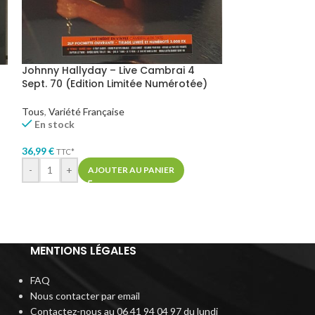
Johnny Hallyday – Live Cambrai 4
Johnny Hallyda
Sept. 70 (Edition Limitée Numérotée)
Tous
,
Variété Fra
Tous
,
Variété Française
En stock
En stock
37,99
€
TTC*
36,99
€
TTC*
-
+
AJ
-
+
AJOUTER AU PANIER
MENTIONS LÉGALES
FAQ
Nous contacter par email
Contactez-nous au 06 41 94 04 97 du lundi