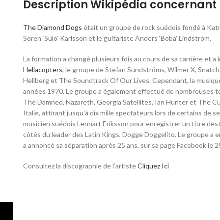
Description Wikipédia concernant l
The Diamond Dogs
était un groupe de rock suédois fondé à Kat
Sören ‘Sulo’ Karlsson et le guitariste Anders ‘Boba’ Lindström.
La formation a changé plusieurs fois au cours de sa carrière et
Hellacopters
, le groupe de Stefan Sundströms, Wilmer X, Snat
Hellberg et The Soundtrack Of Our Lives. Cependant, la musique
années 1970. Le groupe a également effectué de nombreuses to
The Damned, Nazareth, Georgia Satellites, Ian Hunter et The Cul
Italie, attirant jusqu’à dix mille spectateurs lors de certains de 
musicien suédois Lennart Eriksson pour enregistrer un titre de
côtés du leader des Latin Kings, Dogge Doggelito. Le groupe a 
a annoncé sa séparation après 25 ans, sur sa page Facebook le 
Consultez la discographie de l’artiste
Cliquez Ici