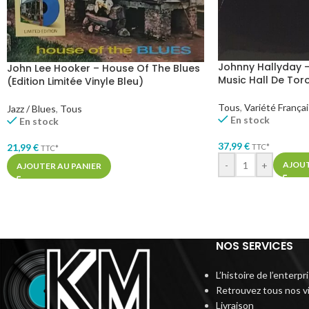
Johnny Hallyday –
John Lee Hooker – House Of The Blues
Music Hall De Tor
(Edition Limitée Vinyle Bleu)
Tous
,
Variété França
Jazz / Blues
,
Tous
En stock
En stock
37,99
€
21,99
€
TTC*
TTC*
-
+
AJOUT
AJOUTER AU PANIER
NOS SERVICES
L’histoire de l’enterp
Retrouvez tous nos v
Livraison