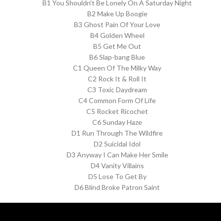
B1 You Shouldn't Be Lonely On A Saturday Night
B2 Make Up Boogie
B3 Ghost Pain Of Your Love
B4 Golden Wheel
B5 Get Me Out
B6 Slap-bang Blue
C1 Queen Of The Milky Way
C2 Rock It & Roll It
C3 Toxic Daydream
C4 Common Form Of Life
C5 Rocket Ricochet
C6 Sunday Haze
D1 Run Through The Wildfire
D2 Suicidal Idol
D3 Anyway I Can Make Her Smile
D4 Vanity Villains
D5 Lose To Get By
D6 Blind Broke Patron Saint