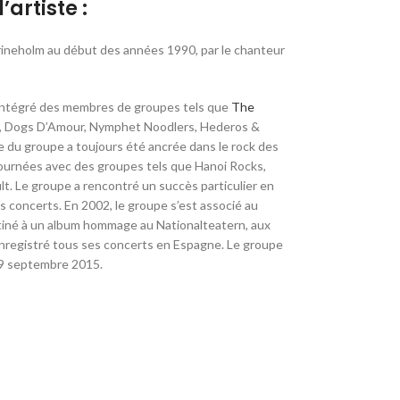
’artiste :
rineholm au début des années 1990, par le chanteur
 a intégré des membres de groupes tels que
The
ch, Dogs D’Amour, Nymphet Noodlers, Hederos &
 du groupe a toujours été ancrée dans le rock des
urnées avec des groupes tels que Hanoi Rocks,
t. Le groupe a rencontré un succès particulier en
ses concerts. En 2002, le groupe s’est associé au
stiné à un album hommage au Nationalteatern, aux
enregistré tous ses concerts en Espagne. Le groupe
29 septembre 2015.