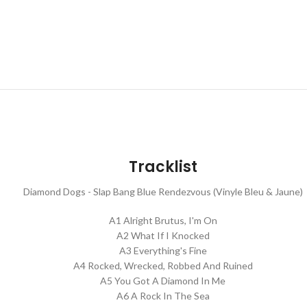
Tracklist
Diamond Dogs - Slap Bang Blue Rendezvous (Vinyle Bleu & Jaune)
A1 Alright Brutus, I'm On
A2 What If I Knocked
A3 Everything's Fine
A4 Rocked, Wrecked, Robbed And Ruined
A5 You Got A Diamond In Me
A6 A Rock In The Sea