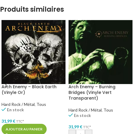
Produits similaires
Arch Enemy – Black Earth
Arch Enemy – Burning
(Vinyle Or)
Bridges (Vinyle Vert
Transparent)
Hard Rock / Métal
,
Tous
En stock
Hard Rock / Métal
,
Tous
En stock
31,99
€
TTC*
31,99
€
TTC*
AJOUTER AU PANIER