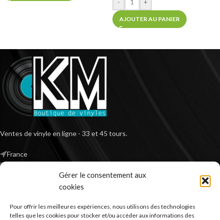
-
+
AJOUTER AU PANIER
Ventes de vinyle en ligne - 33 et 45 tours.
France
Mail : contact@kilm-music.com
Gérer le consentement aux
cookies
Pour offrir les meilleures expériences, nous utilisons des technologies
*TVA non applicable – article 293 B du CGI
telles que les cookies pour stocker et/ou accéder aux informations des