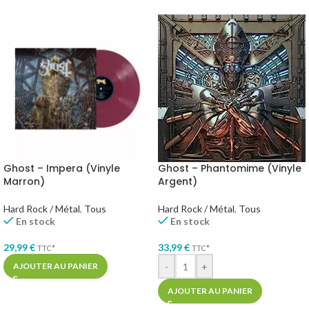
Ghost – Impera (Vinyle
Ghost – Phantomime (Vinyle
Marron)
Argent)
Hard Rock / Métal
,
Tous
Hard Rock / Métal
,
Tous
En stock
En stock
29,99
€
33,99
€
TTC*
TTC*
-
+
AJOUTER AU PANIER
AJOUTER AU PANIER