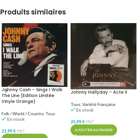
Produits similaires
Johnny Cash – Sings I Walk
Johnny Hallyday – Acte II
The Line (Edition Limitée
Vinyle Orange)
Tous
,
Variété Française
En stock
Folk / World / Country
,
Tous
En stock
25,99
€
TTC*
AJOUTER AU PANIER
21,99
€
TTC*