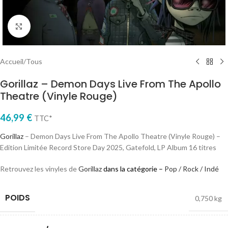
Cliquez pour agrandir
Accueil
/
Tous
Gorillaz – Demon Days Live From The Apollo
Theatre (Vinyle Rouge)
46,99
€
TTC*
Gorillaz
– Demon Days Live From The Apollo Theatre (Vinyle Rouge) –
Edition Limitée Record Store Day 2025, Gatefold, LP Album 16 titres
Retrouvez les vinyles de
Gorillaz
dans la catégorie –
Pop / Rock / Indé
POIDS
0,750 kg