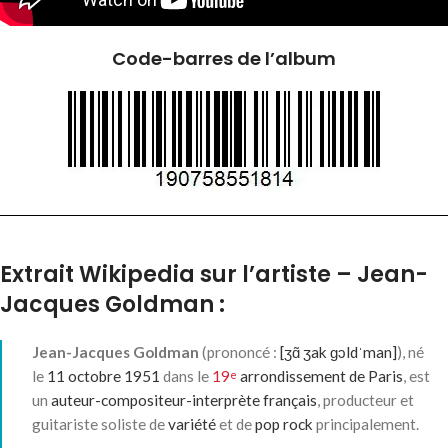
Code-barres de l’album
Extrait Wikipedia sur l’artiste – Jean-
Jacques Goldman :
Jean-Jacques Goldman
(prononcé :
[ʒɑ̃ ʒak ɡɔldˈman]
), né
le
11
octobre
1951
dans le
19
arrondissement de Paris
, est
e
un
auteur-compositeur-interprète
français
, producteur et
guitariste soliste de
variété
et de
pop rock
principalement.