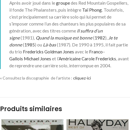
Après avoir joué dans le
groupe
des Red Mountain Gospellers,
il fonde The Phalansters, puis intègre
Taï Phong
. Toutefois,
c’est principalement sa carrière solo qui lui permet de
s’imposer comme l’un des chanteurs les plus populaires de sa
génération, avec des titres comme
Il suffira d’un
signe
(1981),
Quand la musique est bonne
(
1982
),
Je te
donne
(
1985
) ou
Là-bas
(1987). De 1990 à 1995, il fait partie
du trio
Fredericks Goldman Jones
avec le
Franco
–
Gallois
Michael Jones
et l’
Américaine
Carole Fredericks
, avant
de reprendre une carrière solo, interrompue en 2004.
« Consultez la discographie de l’artiste :
cliquez-ici
Produits similaires