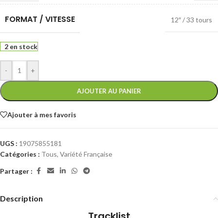
FORMAT / VITESSE
12″ / 33 tours
2 en stock
-
+
AJOUTER AU PANIER
Ajouter à mes favoris
UGS :
19075855181
Catégories :
Tous
,
Variété Française
Partager :
Description
Tracklist