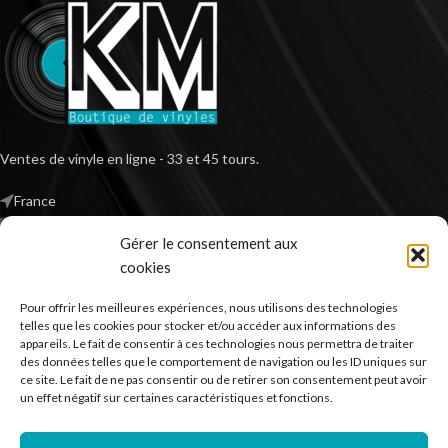
Ventes de vinyle en ligne - 33 et 45 tours.
France
Mail : contact@kilm-music.com
Gérer le consentement aux
cookies
Pour offrir les meilleures expériences, nous utilisons des technologies
*TVA non applicable – article 293 B du CGI
telles que les cookies pour stocker et/ou accéder aux informations des
appareils. Le fait de consentir à ces technologies nous permettra de traiter
des données telles que le comportement de navigation ou les ID uniques sur
ce site. Le fait de ne pas consentir ou de retirer son consentement peut avoir
RECHERCHER DES PRODUITS
un effet négatif sur certaines caractéristiques et fonctions.
NOS SERVICES