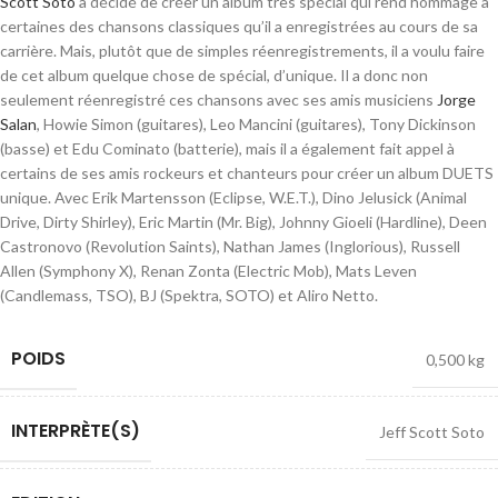
Scott Soto
a décidé de créer un album très spécial qui rend hommage à
certaines des chansons classiques qu’il a enregistrées au cours de sa
carrière. Mais, plutôt que de simples réenregistrements, il a voulu faire
de cet album quelque chose de spécial, d’unique. Il a donc non
seulement réenregistré ces chansons avec ses amis musiciens
Jorge
Salan
, Howie Simon (guitares), Leo Mancini (guitares), Tony Dickinson
(basse) et Edu Cominato (batterie), mais il a également fait appel à
certains de ses amis rockeurs et chanteurs pour créer un album DUETS
unique. Avec Erik Martensson (Eclipse, W.E.T.), Dino Jelusick (Animal
Drive, Dirty Shirley), Eric Martin (Mr. Big), Johnny Gioeli (Hardline), Deen
Castronovo (Revolution Saints), Nathan James (Inglorious), Russell
Allen (Symphony X), Renan Zonta (Electric Mob), Mats Leven
(Candlemass, TSO), BJ (Spektra, SOTO) et Aliro Netto.
POIDS
0,500 kg
INTERPRÈTE(S)
Jeff Scott Soto