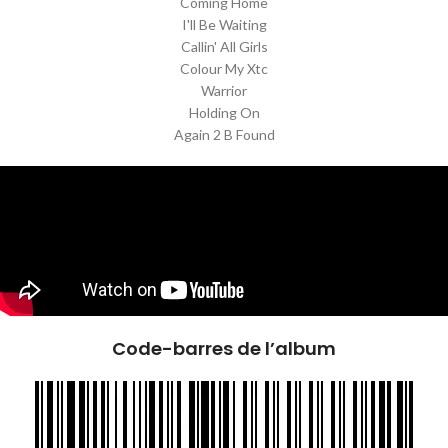
Coming Home
I'll Be Waiting
Callin' All Girls
Colour My Xtc
Warrior
Holding On
Again 2 B Found
Code-barres de l’album