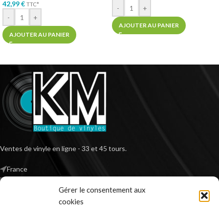
42,99
€
TTC*
-
+
-
+
AJOUTER AU PANIER
AJOUTER AU PANIER
Ventes de vinyle en ligne - 33 et 45 tours.
France
Mail : contact@kilm-music.com
Gérer le consentement aux
cookies