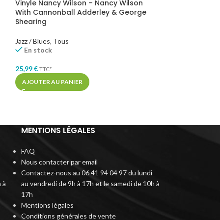
Vinyle Nancy Wilson – Nancy Wilson
Vinyle Norah Jo
With Cannonball Adderley & George
Again
Shearing
Jazz / Blues
,
Tous
En rupture de st
Jazz / Blues
,
Tous
En stock
32,99
€
TTC*
25,99
€
TTC*
LIRE LA SUITE
AJOUTER AU PANIER
MENTIONS LÉGALES
FAQ
Nous contacter par email
Contactez-nous au 06 41 94 04 97 du lundi
 à
au vendredi de 9h à 17h et le samedi de 10h à
17h
Mentions légales
Conditions générales de vente