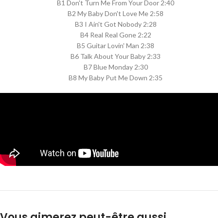
B1 Don't Turn Me From Your Door 2:40
B2 My Baby Don't Love Me 2:58
B3 I Ain't Got Nobody 2:28
B4 Real Real Gone 2:22
B5 Guitar Lovin' Man 2:38
B6 Talk About Your Baby 2:33
B7 Blue Monday 2:30
B8 My Baby Put Me Down 2:35
Vous aimerez peut-être aussi…