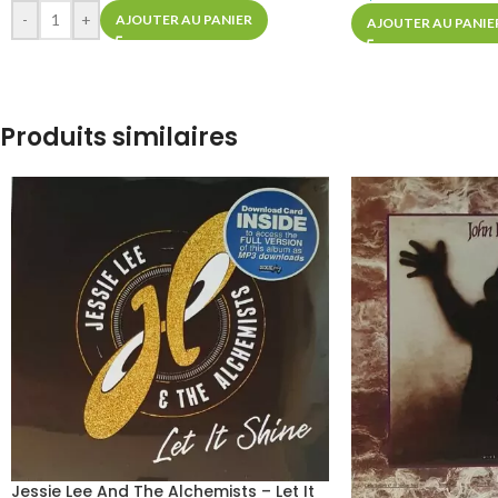
-
+
AJOUTER AU PANIER
AJOUTER AU PANIE
Produits similaires
Jessie Lee And The Alchemists – Let It