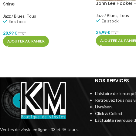
John Lee Hooker –
Shine
Jazz / Blues
,
Tous
Jazz / Blues
,
Tous
En stock
En stock
35,99
€
28,99
€
TTC*
TTC*
AJOUTER AU PANIE
AJOUTER AU PANIER
NOS SERVICES
L’histoire de l’enterp
Retrouvez tous nos v
Livraison
Click & Collect
L’actualité regroupé 
Ventes de vinyle en ligne - 33 et 45 tours.