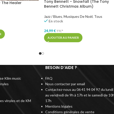
Tony Bennett – Snowfall (The Tony
 The Healer
Bennett Christmas Album)
Jazz / Blues
,
Musiques De Noël
,
Tous
En stock
24,99
€
TTC*
R
AJOUTER AU PANIER
BESOIN D’AIDE ?
rise Kilm music
FAQ
inyles
Nous contacter par email
Contactez-nous au 06 41 94 04 97 du lundi
au vendredi de 9h à 17h et le samedi de 10h
des vinyles et de KM
17h
Mentions légales
Conditions générales de vente