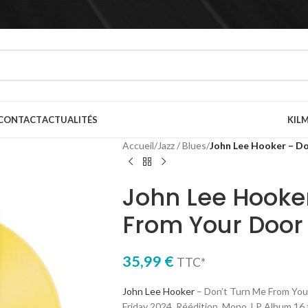
CONTACT
ACTUALITÉS
KILM
Accueil
/
Jazz / Blues
/
John Lee Hooker – Do
John Lee Hooker
From Your Door
35,99
€
TTC*
John Lee Hooker
– Don’t Turn Me From Your
Friday 2024, Réédition, Mono, LP Album 16 