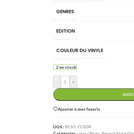
GENRES
EDITION
COULEUR DU VINYLE
2 en stock
-
+
AJOU
Ajouter à mes favoris
UGS :
RCV1 727034
Catégories :
Jazz / Blues
,
Record Store Da