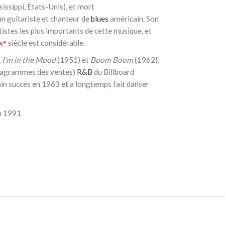
issippi, États-Unis), et mort
 un guitariste et chanteur de
blues
américain. Son
artistes les plus importants de cette musique, et
x
siècle est considérable.
e
,
I’m in the Mood
(1951) et
Boom Boom
(1962),
iagrammes des ventes)
R&B
du Billboard
in succès en 1963 et a longtemps fait danser
en 1991