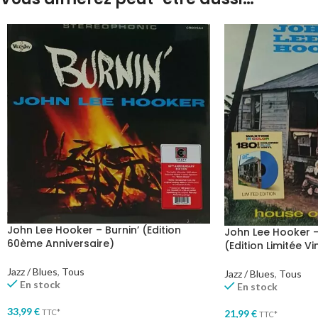
John Lee Hooker – Burnin’ (Edition
John Lee Hooker –
60ème Anniversaire)
(Edition Limitée Vi
Jazz / Blues
,
Tous
Jazz / Blues
,
Tous
En stock
En stock
33,99
€
TTC*
21,99
€
TTC*