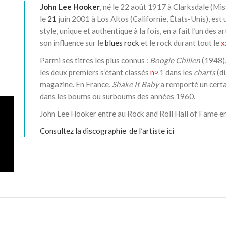
John Lee Hooker
, né le
22 août 1917
à Clarksdale (Miss
le
21
juin 2001
à Los Altos (Californie, États-Unis), est
style, unique et authentique à la fois, en a fait l’un des 
son influence sur le
blues rock
et le rock durant tout le
x
Parmi ses titres les plus connus :
Boogie Chillen
(1948)
les deux premiers s’étant classés
n
1 dans les
charts
(d
o
magazine. En France,
Shake It Baby
a remporté un certa
dans les boums ou surboums des années 1960.
John Lee Hooker entre au Rock and Roll Hall of Fame 
Consultez la discographie de l’artiste
ici