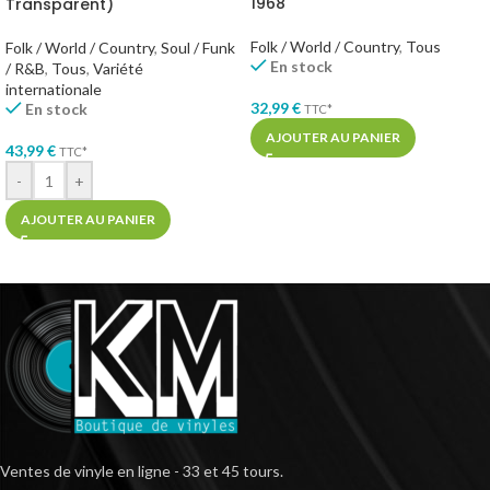
1968
Transparent)
Folk / World / Country
,
Tous
Folk / World / Country
,
Soul / Funk
En stock
/ R&B
,
Tous
,
Variété
internationale
32,99
€
En stock
TTC*
AJOUTER AU PANIER
43,99
€
TTC*
-
+
AJOUTER AU PANIER
Ventes de vinyle en ligne - 33 et 45 tours.