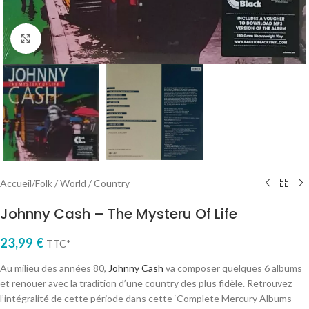
Cliquez pour agrandir
Accueil
/
Folk / World / Country
Johnny Cash – The Mysteru Of Life
23,99
€
TTC*
Au milieu des années 80,
Johnny Cash
va composer quelques 6 albums
et renouer avec la tradition d’une country des plus fidèle. Retrouvez
l’intégralité de cette période dans cette ‘Complete Mercury Albums