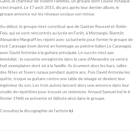
Gano, le chanteur de Violent Femmes, un groupe dont Louise Attaque
s’est inspiré. Le
17 août 2015
, dix ans après leur dernier album, le
groupe annonce sur les réseaux sociaux son retour.
Au début, le groupe n’est constitué que de Gaëtan Roussel et Robin
Feix, qui se sont rencontrés au lycée en Forêt, à Montargis. Bientôt
Alexandre Margraff les rejoint avec sa batterie pour former le groupe de
rock Caravage (nom donné en hommage au peintre italien Le Caravage),
avec David Antoniw à la guitare principale. Le succès n’est pas
immédiat : la cassette enregistrée dans la cave d’Alexandre se vend à
huit exemplaires dont six à la famille. Ils écument alors les bars, salles
des fêtes et foyers ruraux pendant quatre ans. Puis David Antoniw les
quitte, troque sa guitare contre une table de mixage et devient leur
ingénieur du son. Les trois autres lancent alors une annonce dans leur
studio de répétition pour trouver un violoniste. Arnaud Samuel (né le
6
février 1964
) se présente et débute ainsi dans le groupe.
Consultez la discographie de l’artiste
ici