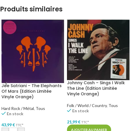
Produits similaires
Johnny Cash – Sings I Walk
Joe Satriani – The Elephants
The Line (Edition Limitée
Of Mars (Edition Limitée
Vinyle Orange)
Vinyle Orange)
Folk / World / Country
,
Tous
Hard Rock / Métal
,
Tous
En stock
En stock
21,99
€
TTC*
43,99
€
TTC*
AJOUTER AU PANIER