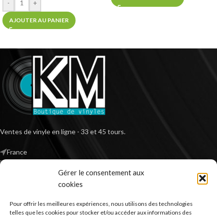
-
+
AJOUTER AU PANIER
Ventes de vinyle en ligne - 33 et 45 tours.
France
Mail : contact@kilm-music.com
Gérer le consentement aux
cookies
Pour offrir les meilleures expériences, nous utilisons des technologies
*TVA non applicable – article 293 B du CGI
telles que les cookies pour stocker et/ou accéder aux informations des